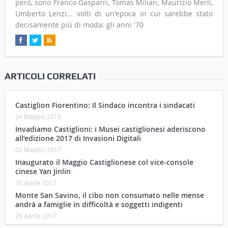
però, sono Franco Gasparri, Tomas Milian, Maurizio Merli,
Umberto Lenzi... volti di un'epoca in cui sarebbe stato
decisamente più di moda: gli anni '70
ARTICOLI CORRELATI
Castiglion Fiorentino: Il Sindaco incontra i sindacati
24 Maggio 2018
Invadiamo Castiglioni: i Musei castiglionesi aderiscono
all’edizione 2017 di Invasioni Digitali
02 Maggio 2017
Inaugurato il Maggio Castiglionese col vice-console
cinese Yan Jinlin
30 Aprile 2017
Monte San Savino, il cibo non consumato nelle mense
andrà a famiglie in difficoltà e soggetti indigenti
26 Aprile 2017