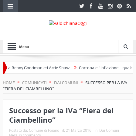
Menu
a Benny Goodman ed Artie Shaw
Cortona e l’inflazione… qualche de
otoclub Etruria. Una mostra a Palazzo Ferretti a Cortona e un libro
HOME
COMUNICATI
DAI COMUNI
SUCCESSO PER LA IVA
“FIERA DEL CIAMBELLINO”
Successo per la IVa “Fiera del
Ciambellino”
Postato da:
Comune di Foiano
il:
21 Marzo 2016
In:
Dai Comuni
Nessun commento