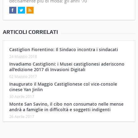
decisamente più di moda: gli anni '70
ARTICOLI CORRELATI
Castiglion Fiorentino: Il Sindaco incontra i sindacati
24 Maggio 2018
Invadiamo Castiglioni: i Musei castiglionesi aderiscono
all’edizione 2017 di Invasioni Digitali
02 Maggio 2017
Inaugurato il Maggio Castiglionese col vice-console
cinese Yan Jinlin
30 Aprile 2017
Monte San Savino, il cibo non consumato nelle mense
andrà a famiglie in difficoltà e soggetti indigenti
26 Aprile 2017