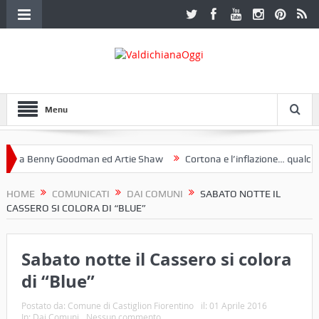
Menu
 a Benny Goodman ed Artie Shaw
Cortona e l’inflazione… qualche de
otoclub Etruria. Una mostra a Palazzo Ferretti a Cortona e un libro
HOME
COMUNICATI
DAI COMUNI
SABATO NOTTE IL
CASSERO SI COLORA DI “BLUE”
Sabato notte il Cassero si colora
di “Blue”
Postato da:
Comune di Castiglion Fiorentino
il:
01 Aprile 2016
In:
Dai Comuni
Nessun commento