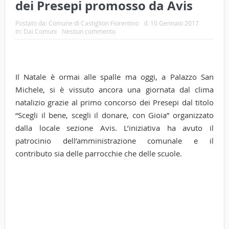
dei Presepi promosso da Avis
Postato da:
Comune di Castiglion Fiorentino
il:
10 Gennaio 2017
In:
Dai Comuni
Nessun commento
Il Natale è ormai alle spalle ma oggi, a Palazzo San
Michele, si è vissuto ancora una giornata dal clima
natalizio grazie al primo concorso dei Presepi dal titolo
“Scegli il bene, scegli il donare, con Gioia” organizzato
dalla locale sezione Avis. L’iniziativa ha avuto il
patrocinio dell’amministrazione comunale e il
contributo sia delle parrocchie che delle scuole.