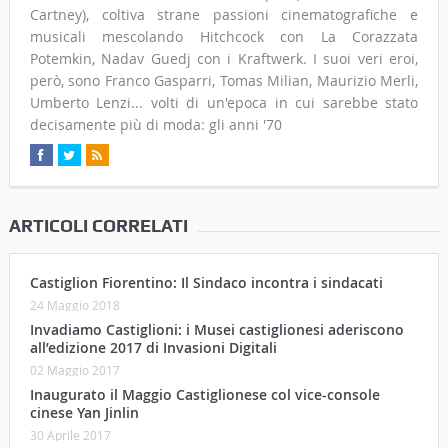
Cartney), coltiva strane passioni cinematografiche e
musicali mescolando Hitchcock con La Corazzata
Potemkin, Nadav Guedj con i Kraftwerk. I suoi veri eroi,
però, sono Franco Gasparri, Tomas Milian, Maurizio Merli,
Umberto Lenzi... volti di un'epoca in cui sarebbe stato
decisamente più di moda: gli anni '70
ARTICOLI CORRELATI
Castiglion Fiorentino: Il Sindaco incontra i sindacati
24 Maggio 2018
Invadiamo Castiglioni: i Musei castiglionesi aderiscono
all’edizione 2017 di Invasioni Digitali
02 Maggio 2017
Inaugurato il Maggio Castiglionese col vice-console
cinese Yan Jinlin
30 Aprile 2017