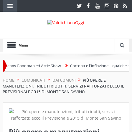
Menu
nny Goodman ed Artie Shaw
Cortona e l’inflazione… qualche decenni
ub Etruria. Una mostra a Palazzo Ferretti a Cortona e un libro
HOME
COMUNICATI
DAI COMUNI
PIÙ OPERE E
MANUTENZIONI, TRIBUTI RIDOTTI, SERVIZI RAFFORZATI: ECCO IL
PREVISIONALE 2015 DI MONTE SAN SAVINO
Più opere e manutenzioni,