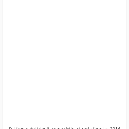
Sul fronte dei tributi, come detto, si resta fermi al 2014