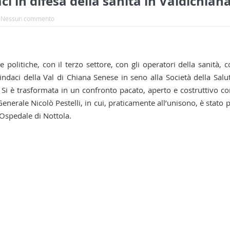
ci in difesa della sanità in Valdichian
Nessun commento
politiche, con il terzo settore, con gli operatori della sanità, c
ndaci della Val di Chiana Senese in seno alla Società della Salu
 Si è trasformata in un confronto pacato, aperto e costruttivo co
enerale Nicolò Pestelli, in cui, praticamente all’unisono, è stato 
’Ospedale di Nottola.