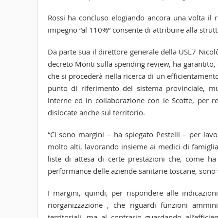
Rossi ha concluso elogiando ancora una volta il r
impegno “al 110%” consente di attribuire alla strutt
Da parte sua il direttore generale della USL7 Nicolò 
decreto Monti sulla spending review, ha garantito, 
che si procederà nella ricerca di un efficientamento
punto di riferimento del sistema provinciale, m
interne ed in collaborazione con le Scotte, per re
dislocate anche sul territorio.
“Ci sono margini – ha spiegato Pestelli – per la
molto alti, lavorando insieme ai medici di famiglia
liste di attesa di certe prestazioni che, come ha
performance delle aziende sanitarie toscane, sono v
I margini, quindi, per rispondere alle indicazion
riorganizzazione , che riguardi funzioni amminis
territoriali, ma al contrario guardando all’effic