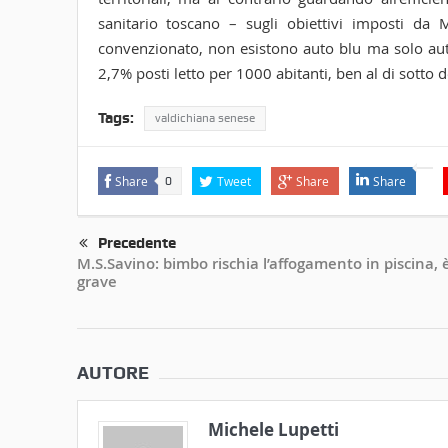
sanitario toscano – sugli obiettivi imposti da 
convenzionato, non esistono auto blu ma solo auto 
2,7% posti letto per 1000 abitanti, ben al di sotto 
Tags:
valdichiana senese
Share
Tweet
Share
Share
0
Precedente
M.S.Savino: bimbo rischia l’affogamento in piscina, 
grave
AUTORE
Michele Lupetti