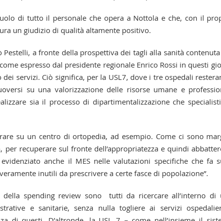
uolo di tutto il personale che opera a Nottola e che, con il pro
ura un giudizio di qualità altamente positivo.
Pestelli, a fronte della prospettiva dei tagli alla sanità contenuta
come espresso dal presidente regionale Enrico Rossi in questi gio
 dei servizi. Ciò significa, per la USL7, dove i tre ospedali rester
uoversi su una valorizzazione delle risorse umane e professio
alizzare sia il processo di dipartimentalizzazione che specialist
vorare su un centro di ortopedia, ad esempio. Come ci sono mar
, per recuperare sul fronte dell’appropriatezza e quindi abbatter
 evidenziato anche il MES nelle valutazioni specifiche che fa s
eramente inutili da prescrivere a certe fasce di popolazione”.
i della spending review sono tutti da ricercare all’interno di
trative e sanitarie, senza nulla togliere ai servizi ospedalie
ienza di questi. D’altronde, la USL 7 – come nell’insieme il sis