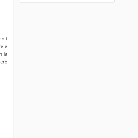
a
on i
te e
n la
però