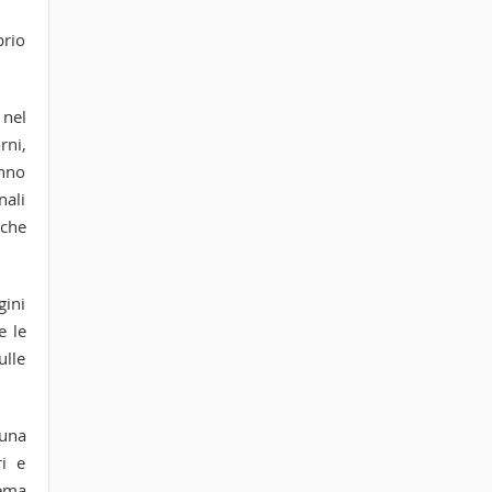
prio
 nel
rni,
anno
nali
iche
gini
e le
ulle
 una
ri e
tema