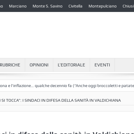
no
Marciano
Monte S. Savino
Civitella
Montepulciano
Chiusi
RUBRICHE
OPINIONI
L’EDITORIALE
EVENTI
inflazione… qualche decennio fa (“Anche oggi broccoletti e patate”)
L
I TOCCA”: I SINDACI IN DIFESA DELLA SANITÀ IN VALDICHIANA