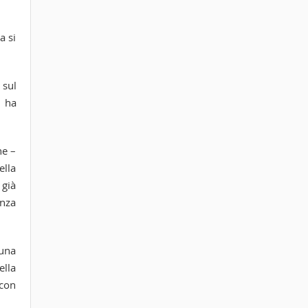
a si
 sul
, ha
ne –
ella
 già
enza
 una
ella
 con