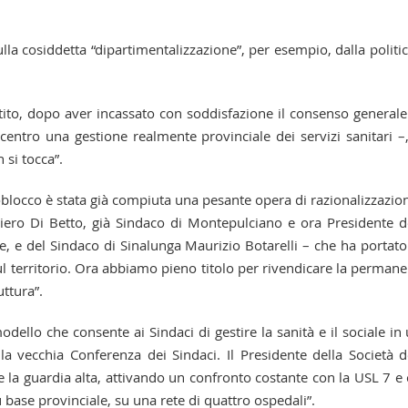
ulla cosiddetta “dipartimentalizzazione”, per esempio, dalla politic
tito, dopo aver incassato con soddisfazione il consenso generale
ntro una gestione realmente provinciale dei servizi sanitari –
 si tocca”.
oblocco è stata già compiuta una pesante opera di razionalizzazio
 Piero Di Betto, già Sindaco di Montepulciano e ora Presidente d
te, e del Sindaco di Sinalunga Maurizio Botarelli – che ha portato
sul territorio. Ora abbiamo pieno titolo per rivendicare la perman
uttura”.
modello che consente ai Sindaci di gestire la sanità e il sociale in
la vecchia Conferenza dei Sindaci. Il Presidente della Società d
la guardia alta, attivando un confronto costante con la USL 7 e
 base provinciale, su una rete di quattro ospedali”.