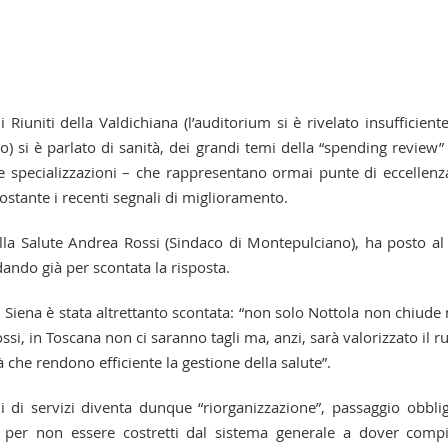
 Riuniti della Valdichiana (l’auditorium si è rivelato insufficient
o) si è parlato di sanità, dei grandi temi della “spending review
le specializzazioni – che rappresentano ormai punte di eccellenz
nostante i recenti segnali di miglioramento.
lla Salute Andrea Rossi (Sindaco di Montepulciano), ha posto a
dando già per scontata la risposta.
i Siena è stata altrettanto scontata: “non solo Nottola non chiude
si, in Toscana non ci saranno tagli ma, anzi, sarà valorizzato il r
 che rendono efficiente la gestione della salute”.
li di servizi diventa dunque “riorganizzazione”, passaggio obbli
a, per non essere costretti dal sistema generale a dover comp