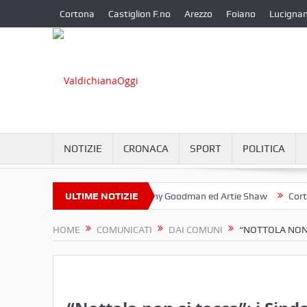
Cortona
Castiglion F.no
Arezzo
Foiano
Lucigna
NOTIZIE
CRONACA
SPORT
POLITICA
Camucia?
Omaggio a Benny Goodman ed Artie Shaw
ULTIME NOTIZIE
Cortona e l’
HOME
COMUNICATI
DAI COMUNI
“NOTTOLA NON S