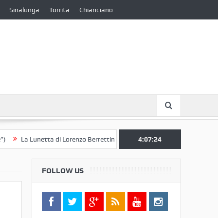
Sinalunga
Torrita
Chianciano
a Lunetta di Lorenzo Berrettini lascia il Convento di S. Chiara per il Muse
4:07:25
FOLLOW US