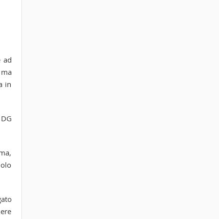
e ad
” ma
a in
l DG
 ma,
uolo
gato
iere