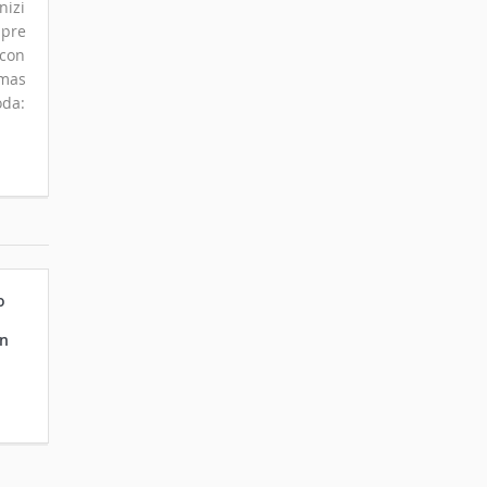
nizi
mpre
 con
omas
oda:
o
in