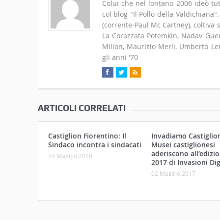
Colui che nel lontano 2006 ideò tut
col blog "Il Pollo della Valdichiana
(corrente-Paul Mc Cartney), coltiva
La Corazzata Potemkin, Nadav Guedj
Milian, Maurizio Merli, Umberto Len
gli anni '70
ARTICOLI CORRELATI
Castiglion Fiorentino: Il
Invadiamo Castiglioni
Sindaco incontra i sindacati
Musei castiglionesi
aderiscono all’edizi
24 Maggio 2018
2017 di Invasioni Dig
02 Maggio 2017