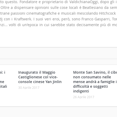
to questo. Fondatore e proprietario di ValdichianaOggi, dopo gli i
". Oltre a dispensare opinioni sulle cose locali è Beatlesiano da se
 strane passioni cinematografiche e musicali mescolando Hitchcock
 con i Kraftwerk. I suoi veri eroi, però, sono Franco Gasparri, T
zi... volti di un'epoca in cui sarebbe stato decisamente più di m
: i
Inaugurato il Maggio
Monte San Savino, il cib
Castiglionese col vice-
non consumato nelle
one
console cinese Yan Jinlin
mense andrà a famiglie 
itali
difficoltà e soggetti
30 Aprile 2017
indigenti
26 Aprile 2017