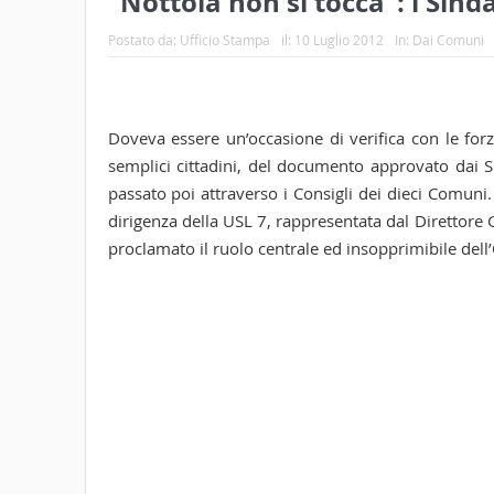
“Nottola non si tocca”: i Sinda
Postato da:
Ufficio Stampa
il:
10 Luglio 2012
In:
Dai Comuni
Doveva essere un’occasione di verifica con le forze 
semplici cittadini, del documento approvato dai Si
passato poi attraverso i Consigli dei dieci Comuni.
dirigenza della USL 7, rappresentata dal Direttore G
proclamato il ruolo centrale ed insopprimibile dell