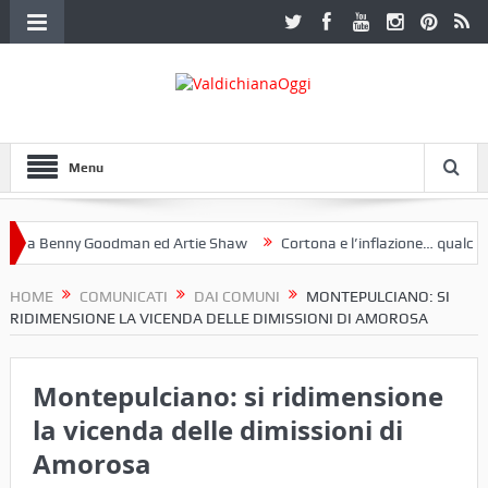
Menu
 a Benny Goodman ed Artie Shaw
Cortona e l’inflazione… qualche de
otoclub Etruria. Una mostra a Palazzo Ferretti a Cortona e un libro
HOME
COMUNICATI
DAI COMUNI
MONTEPULCIANO: SI
RIDIMENSIONE LA VICENDA DELLE DIMISSIONI DI AMOROSA
Montepulciano: si ridimensione
la vicenda delle dimissioni di
Amorosa