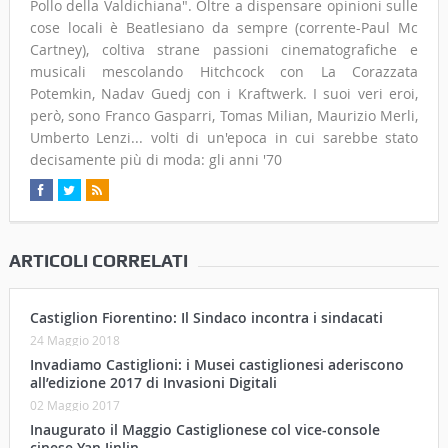
Pollo della Valdichiana". Oltre a dispensare opinioni sulle
cose locali è Beatlesiano da sempre (corrente-Paul Mc
Cartney), coltiva strane passioni cinematografiche e
musicali mescolando Hitchcock con La Corazzata
Potemkin, Nadav Guedj con i Kraftwerk. I suoi veri eroi,
però, sono Franco Gasparri, Tomas Milian, Maurizio Merli,
Umberto Lenzi... volti di un'epoca in cui sarebbe stato
decisamente più di moda: gli anni '70
ARTICOLI CORRELATI
Castiglion Fiorentino: Il Sindaco incontra i sindacati
24 Maggio 2018
Invadiamo Castiglioni: i Musei castiglionesi aderiscono
all’edizione 2017 di Invasioni Digitali
02 Maggio 2017
Inaugurato il Maggio Castiglionese col vice-console
cinese Yan Jinlin