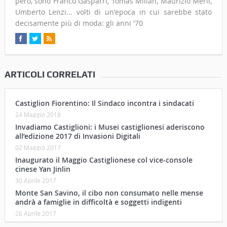
però, sono Franco Gasparri, Tomas Milian, Maurizio Merli,
Umberto Lenzi... volti di un'epoca in cui sarebbe stato
decisamente più di moda: gli anni '70
ARTICOLI CORRELATI
Castiglion Fiorentino: Il Sindaco incontra i sindacati
24 Maggio 2018
Invadiamo Castiglioni: i Musei castiglionesi aderiscono
all’edizione 2017 di Invasioni Digitali
02 Maggio 2017
Inaugurato il Maggio Castiglionese col vice-console
cinese Yan Jinlin
30 Aprile 2017
Monte San Savino, il cibo non consumato nelle mense
andrà a famiglie in difficoltà e soggetti indigenti
26 Aprile 2017