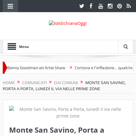
Menu
Benny Goodman ed Artie Shaw
Cortona e l’inflazione… qualche decen
club Etruria. Una mostra a Palazzo Ferretti a Cortona e un libro
HOME
COMUNICATI
DAI COMUNI
MONTE SAN SAVINO,
PORTA A PORTA, LUNEDÌ IL VIA NELLE PRIME ZONE
Monte San Savino, Porta a