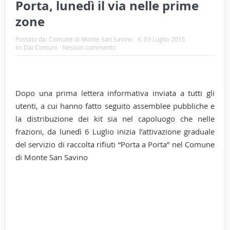
Porta, lunedì il via nelle prime
zone
Postato da:
Comune di Monte San Savino
il:
03 Luglio 2015
In:
Dai Comuni
Nessun commento
Dopo una prima lettera informativa inviata a tutti gli
utenti, a cui hanno fatto seguito assemblee pubbliche e
la distribuzione dei kit sia nel capoluogo che nelle
frazioni, da lunedì 6 Luglio inizia l’attivazione graduale
del servizio di raccolta rifiuti “Porta a Porta” nel Comune
di Monte San Savino