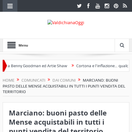
Menu
 a Benny Goodman ed Artie Shaw
Cortona e l’inflazione… qualche de
otoclub Etruria. Una mostra a Palazzo Ferretti a Cortona e un libro
HOME
COMUNICATI
DAI COMUNI
MARCIANO: BUONI
PASTO DELLE MENSE ACQUISTABILI IN TUTTI I PUNTI VENDITA DEL
TERRITORIO
Marciano: buoni pasto delle
Mense acquistabili in tutti i
punti vendita del territorio