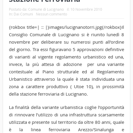
Postato da:
Comune di Lucignano
il:
10 Novembre 2010
In:
Dai Comuni
Nessun commento
{rokbox title=| :: |}images/lucignanotorri.jpg{/rokbox}Il
Consiglio Comunale di Lucignano si è riunito lunedì 8
novembre per deliberare su numerosi punti all’ordine
del giorno. Tra essi figuravano 5 approvazioni definitive
di varianti al vigente regolamento urbanistico ed una,
invece, la più attesa di adozione per una variante
contestuale al Piano strutturale ed al Regolamento
Urbanistico attraverso la quale è stata individuata una
zona a carattere produttivo ( Utoe 10), in prossimità
della stazione ferroviaria di Lucignano.
La finalità della variante urbanistica coglie l’opportunità
di rinnovare l’utilizzo di una infrastruttura scarsamente
utilizzata e presente sul territorio da oltre 80 anni, quale
è la linea ferroviaria Arezzo/Sinalunga e