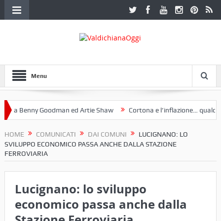
Menu
 a Benny Goodman ed Artie Shaw
Cortona e l’inflazione… qualche de
otoclub Etruria. Una mostra a Palazzo Ferretti a Cortona e un libro
HOME
COMUNICATI
DAI COMUNI
LUCIGNANO: LO
SVILUPPO ECONOMICO PASSA ANCHE DALLA STAZIONE
FERROVIARIA
Lucignano: lo sviluppo
economico passa anche dalla
Stazione Ferroviaria