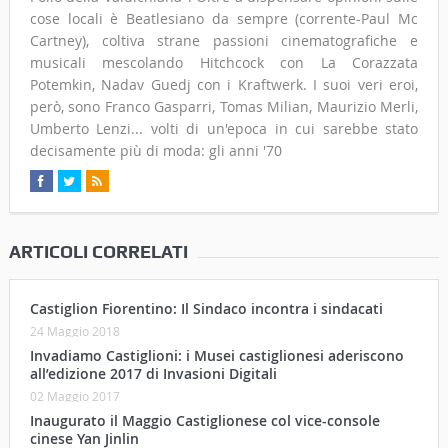
cose locali è Beatlesiano da sempre (corrente-Paul Mc
Cartney), coltiva strane passioni cinematografiche e
musicali mescolando Hitchcock con La Corazzata
Potemkin, Nadav Guedj con i Kraftwerk. I suoi veri eroi,
però, sono Franco Gasparri, Tomas Milian, Maurizio Merli,
Umberto Lenzi... volti di un'epoca in cui sarebbe stato
decisamente più di moda: gli anni '70
ARTICOLI CORRELATI
Castiglion Fiorentino: Il Sindaco incontra i sindacati
24 Maggio 2018
Invadiamo Castiglioni: i Musei castiglionesi aderiscono
all’edizione 2017 di Invasioni Digitali
02 Maggio 2017
Inaugurato il Maggio Castiglionese col vice-console
cinese Yan Jinlin