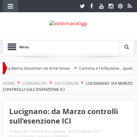
Menu
a Benny Goodman ed Artie Shaw
Cortona e l’inflazione… qualche de
otoclub Etruria. Una mostra a Palazzo Ferretti a Cortona e un libro
HOME
COMUNICATI
DAI COMUNI
LUCIGNANO: DA MARZO
CONTROLLI SULL’ESENZIONE ICI
Lucignano: da Marzo controlli
sull’esenzione ICI
Postato da:
Comune di Lucignano
il:
04 Febbraio 2011
In:
Dai Comuni
Nessun commento