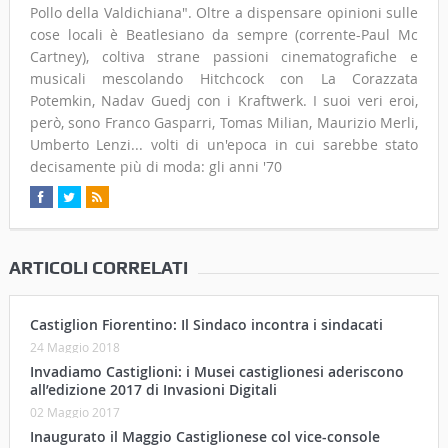
Pollo della Valdichiana". Oltre a dispensare opinioni sulle
cose locali è Beatlesiano da sempre (corrente-Paul Mc
Cartney), coltiva strane passioni cinematografiche e
musicali mescolando Hitchcock con La Corazzata
Potemkin, Nadav Guedj con i Kraftwerk. I suoi veri eroi,
però, sono Franco Gasparri, Tomas Milian, Maurizio Merli,
Umberto Lenzi... volti di un'epoca in cui sarebbe stato
decisamente più di moda: gli anni '70
ARTICOLI CORRELATI
Castiglion Fiorentino: Il Sindaco incontra i sindacati
24 Maggio 2018
Invadiamo Castiglioni: i Musei castiglionesi aderiscono
all’edizione 2017 di Invasioni Digitali
02 Maggio 2017
Inaugurato il Maggio Castiglionese col vice-console