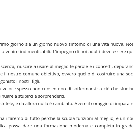
primo giorno sia un giorno nuovo sintomo di una vita nuova. No
 a venire indimenticabili. L’impegno di noi adulti deve essere qu
scenza, riuscire a usare al meglio le parole e i concetti, depuran
e il nostro comune obiettivo, ovvero quello di costruire una soc
isti: i nostri figli.
a veloce spesso non consentono di soffermarsi su ciò che studi
uare a stupirci a sorprenderci.
stotele, e da allora nulla è cambiato. Avere il coraggio di imparare
ali faremo di tutto perché la scuola funzioni al meglio, è un no
bblica possa dare una formazione moderna e completa in grad