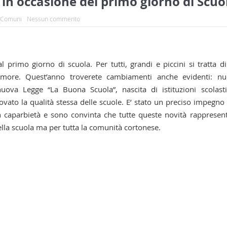
 in occasione del primo giorno di Scuo
 Comuni
Nessun commento
l primo giorno di scuola. Per tutti, grandi e piccini si tratta d
more. Quest’anno troverete cambiamenti anche evidenti: nu
nuova Legge “La Buona Scuola”, nascita di istituzioni scolast
vato la qualità stessa delle scuole. E’ stato un preciso impegno
caparbietà e sono convinta che tutte queste novità rappresen
ella scuola ma per tutta la comunità cortonese.