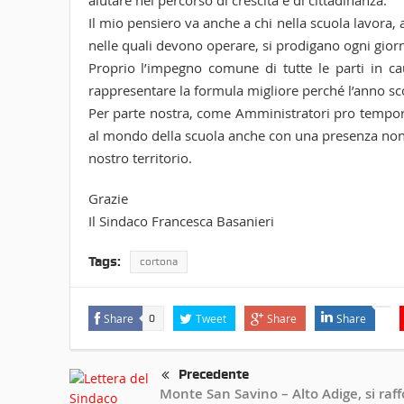
aiutare nel percorso di crescita e di cittadinanza.
Il mio pensiero va anche a chi nella scuola lavora, 
nelle quali devono operare, si prodigano ogni giorn
Proprio l’impegno comune di tutte le parti in caus
rappresentare la formula migliore perché l’anno sco
Per parte nostra, come Amministratori pro tempor
al mondo della scuola anche con una presenza non fo
nostro territorio.
Grazie
Il Sindaco Francesca Basanieri
Tags:
cortona
Share
Tweet
Share
Share
0
Precedente
Monte San Savino – Alto Adige, si raff