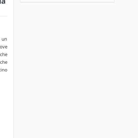
la
i un
ove
iche
 che
tino