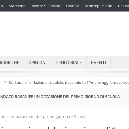
no
Marciano
Monte S. Savino
Civitella
Montepulciano
Chiusi
RUBRICHE
OPINIONI
L’EDITORIALE
EVENTI
rtona e l’inflazione… qualche decennio fa (“Anche oggi broccoletti e pata
INDACO BASANIERI IN OCCASIONE DEL PRIMO GIORNO DI SCUOLA