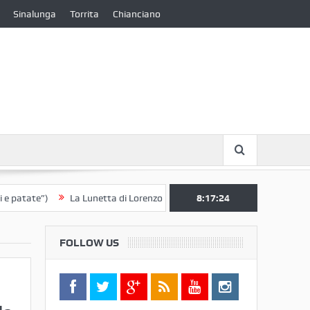
Sinalunga
Torrita
Chianciano
te”)
La Lunetta di Lorenzo Berrettini lascia il Convento di S. Chiara p
8:17:25
FOLLOW US