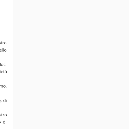
stro
ello
doci
ietà
amo,
, di
stro
o di