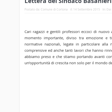
Lettera del Sindaco Basanieri
Postato da:
Comune di Cortona
il:
14 Settembre 2015
In:
Dai
Cari ragazzi e gentili professori eccoci di nuovo a
momento importante, diviso tra emozione e ti
normative nazionali, legate in particolare alla 
comprensive ed anche tanti lavori che hanno rinno
abbiamo preso e che stiamo portando avanti con 
un’opportunità di crescita non solo per il mondo d