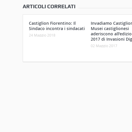
ARTICOLI CORRELATI
Castiglion Fiorentino: Il
Invadiamo Castiglioni
Sindaco incontra i sindacati
Musei castiglionesi
aderiscono all’edizi
24 Maggio 2018
2017 di Invasioni Dig
02 Maggio 2017