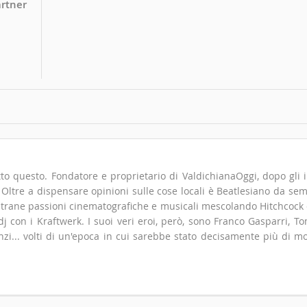
artner
to questo. Fondatore e proprietario di ValdichianaOggi, dopo gli i
". Oltre a dispensare opinioni sulle cose locali è Beatlesiano da se
 strane passioni cinematografiche e musicali mescolando Hitchcock
 con i Kraftwerk. I suoi veri eroi, però, sono Franco Gasparri, T
zi... volti di un'epoca in cui sarebbe stato decisamente più di m