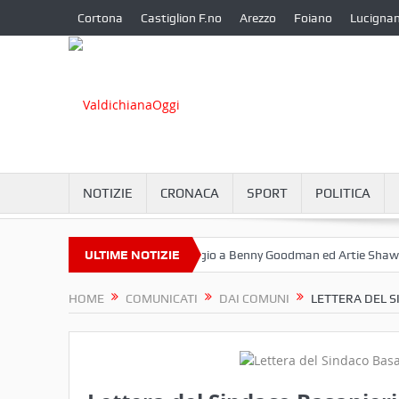
Cortona
Castiglion F.no
Arezzo
Foiano
Lucigna
NOTIZIE
CRONACA
SPORT
POLITICA
tembre a Camucia?
ULTIME NOTIZIE
Omaggio a Benny Goodman ed Artie Shaw
Co
HOME
COMUNICATI
DAI COMUNI
LETTERA DEL S