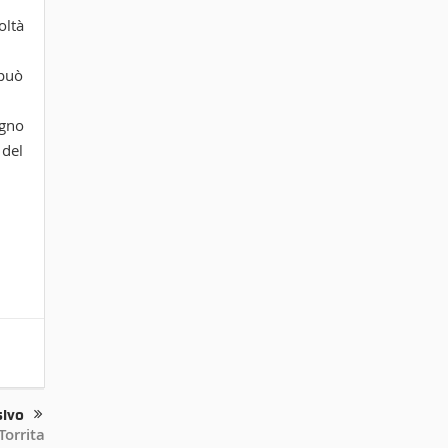
oltà
 può
egno
 del
sivo
Torrita