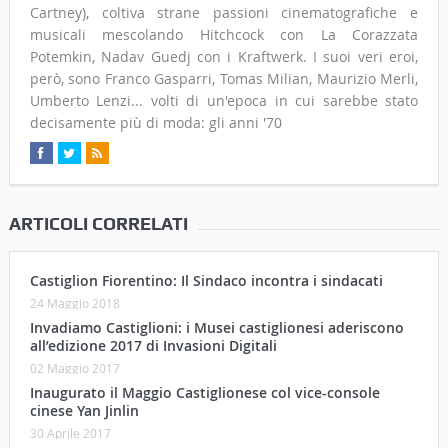
Cartney), coltiva strane passioni cinematografiche e
musicali mescolando Hitchcock con La Corazzata
Potemkin, Nadav Guedj con i Kraftwerk. I suoi veri eroi,
però, sono Franco Gasparri, Tomas Milian, Maurizio Merli,
Umberto Lenzi... volti di un'epoca in cui sarebbe stato
decisamente più di moda: gli anni '70
ARTICOLI CORRELATI
Castiglion Fiorentino: Il Sindaco incontra i sindacati
24 Maggio 2018
Invadiamo Castiglioni: i Musei castiglionesi aderiscono
all’edizione 2017 di Invasioni Digitali
02 Maggio 2017
Inaugurato il Maggio Castiglionese col vice-console
cinese Yan Jinlin
30 Aprile 2017