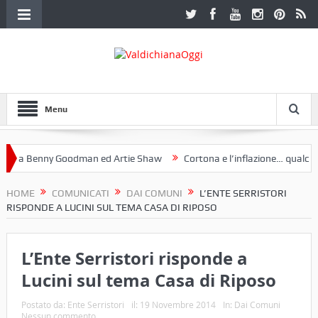
Menu
a Benny Goodman ed Artie Shaw
Cortona e l’inflazione… qualche de
otoclub Etruria. Una mostra a Palazzo Ferretti a Cortona e un libro
HOME
COMUNICATI
DAI COMUNI
L’ENTE SERRISTORI
RISPONDE A LUCINI SUL TEMA CASA DI RIPOSO
L’Ente Serristori risponde a
Lucini sul tema Casa di Riposo
Postato da:
Ente Serristori
il:
19 Novembre 2014
In:
Dai Comuni
Nessun commento