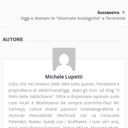
Successivo
Oggi e domani le “Giornate ecologiche” a Terontola
AUTORE
Michele Lupetti
Colui che nel lontano 2006 ideò tutto questo. Fondatore e
proprietario di ValdichianaOggi, dopo gli inizi col blog "Il
Pollo della Valdichiana". Oltre a dispensare opinioni sulle
cose locali è Beatlesiano da sempre (corrente-Paul Mc
Cartney), coltiva strane passioni cinematografiche e
musicali mescolando Hitchcock con La Corazzata
Potemkin, Nadav Guedj con i Kraftwerk. I suoi veri eroi,
però, sono Franco Gasparri, Tomas Milian, Maurizio Merli,