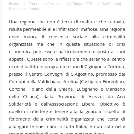
Postato da:
Comune di Cortona
il:
04 Giugno 2010
In:
Dai Comuni
Nessun commento
Una regione che non è terra di mafia e che tuttavia,
risulta permeabile alle infiltrazioni mafiose. Una regione
dove manca il consenso sociale alla criminalità
organizzata ma che in questa situazione di crisi
economica può essere particolarmente esposta ai suoi
appetiti. Queste sono le riflessioni che saranno al centro
di un dibattito in programma lunedì 7 giugno a Cortona,
presso il Centro Convegni di S.Agostino, promosso dai
Comuni della Valdichiana Aretina (Castiglion Fiorentino,
Cortona, Foiano della Chiana, Lucignano e Marciano
della Chiana),
dalla Provincia di Arezzo, da Arci
Solidarietà e dall’Asssociazione Libera. Obiettivo è
quello di riflettere e tenere alta la guardia rispetto al
fenomeno della criminalità organizzata che cerca di
allungare le sue mani in tutta Italia, e non solo nelle
regioni meridionali o nelle aree metropolitane.