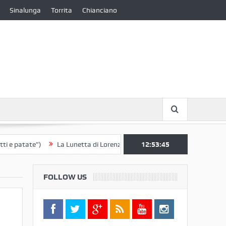
Sinalunga
Torrita
Chianciano
patate”)
La Lunetta di Lorenzo Berrettini lascia il Convento di S. Chia
12:53:45
FOLLOW US