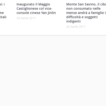
: i
Inaugurato il Maggio
Monte San Savino, il cib
Castiglionese col vice-
non consumato nelle
one
console cinese Yan Jinlin
mense andrà a famiglie 
itali
difficoltà e soggetti
30 Aprile 2017
indigenti
26 Aprile 2017