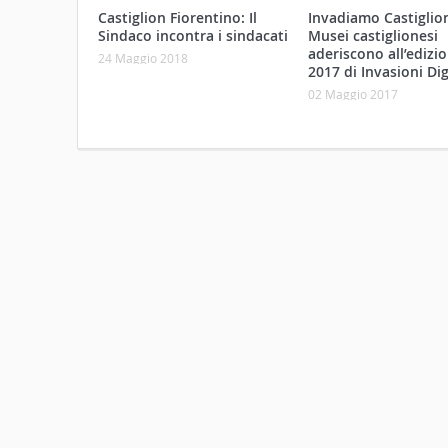
Castiglion Fiorentino: Il
Invadiamo Castiglioni
Sindaco incontra i sindacati
Musei castiglionesi
aderiscono all’edizi
24 Maggio 2018
2017 di Invasioni Dig
02 Maggio 2017