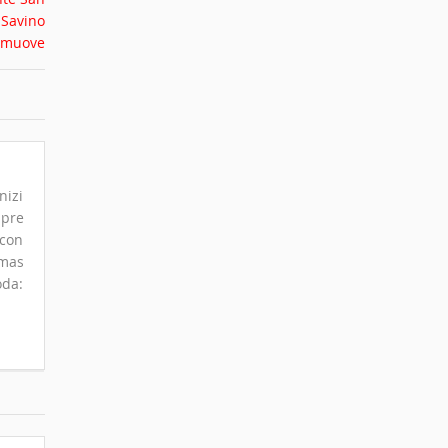
nizi
mpre
 con
omas
oda: