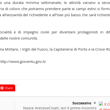
o una durata minima settimanale; le attività variano a sec
oria di coloro che potranno prendere parte ai campi estivi si form
à all’anzianità del richiedente e all’Isee più basso che sarà richiest
cialità e di impegno civile per diventare protagonisti in di
o delle nostre comunità.
na Militare, i Vigili del Fuoco, la Capitaneria di Porto e la Croce R
o http://www.gioventu.gov.it/
Share
Successivo
Nasce ArezzoxCivati, ieri il primo incontro