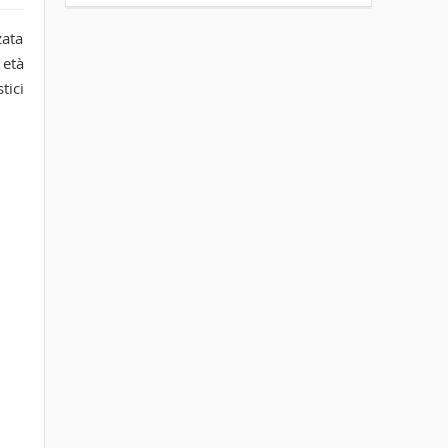
zata
 età
tici