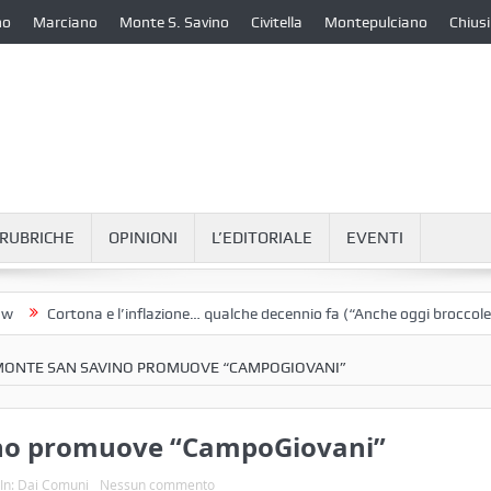
no
Marciano
Monte S. Savino
Civitella
Montepulciano
Chiusi
RUBRICHE
OPINIONI
L’EDITORIALE
EVENTI
Cortona e l’inflazione… qualche decennio fa (“Anche oggi broccoletti e 
 MONTE SAN SAVINO PROMUOVE “CAMPOGIOVANI”
ino promuove “CampoGiovani”
In:
Dai Comuni
Nessun commento