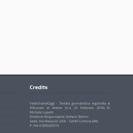
Credits
ValdichianaOggi - Testata giornalistica registrata al
Tribunale di Arezzo (n.4, 23 Febbraio 2010) Di
Michele Lupetti
Direttore Responsabile Stefano Bertini
Sede: Via Mazzuoli 24/A - 52044 Cortona (AR)
P. IVA 01895420519