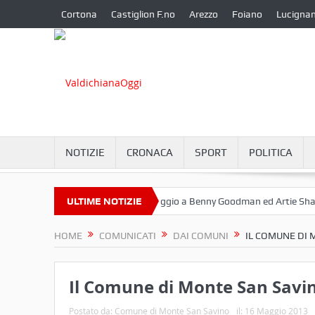
Cortona
Castiglion F.no
Arezzo
Foiano
Lucigna
NOTIZIE
CRONACA
SPORT
POLITICA
 Settembre a Camucia?
ULTIME NOTIZIE
Omaggio a Benny Goodman ed Artie Shaw
HOME
COMUNICATI
DAI COMUNI
IL COMUNE DI
Il Comune di Monte San Sav
Postato da:
Comune di Monte San Savino
il:
16 Maggio 2013