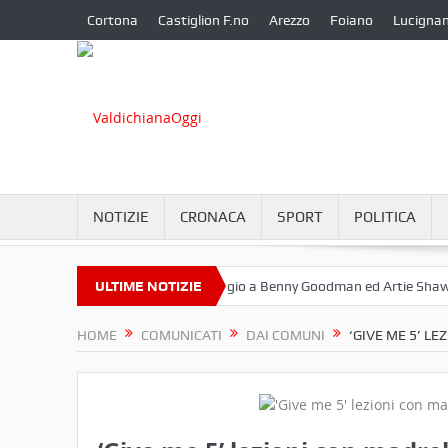
Cortona
Castiglion F.no
Arezzo
Foiano
Lucigna
NOTIZIE
CRONACA
SPORT
POLITICA
ttembre a Camucia?
ULTIME NOTIZIE
Omaggio a Benny Goodman ed Artie Shaw
C
HOME
COMUNICATI
DAI COMUNI
‘GIVE ME 5’ L