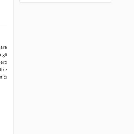
lare
egli
tero
ltre
tici