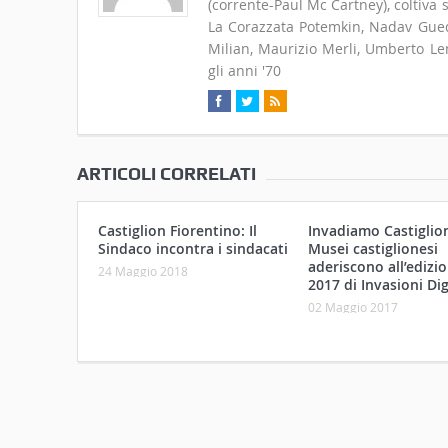
(corrente-Paul Mc Cartney), coltiva
La Corazzata Potemkin, Nadav Guedj
Milian, Maurizio Merli, Umberto Len
gli anni '70
ARTICOLI CORRELATI
Castiglion Fiorentino: Il
Invadiamo Castiglioni
Sindaco incontra i sindacati
Musei castiglionesi
aderiscono all’edizi
24 Maggio 2018
2017 di Invasioni Dig
02 Maggio 2017