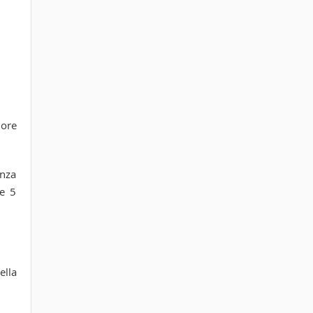
 ore
enza
Me 5
ella