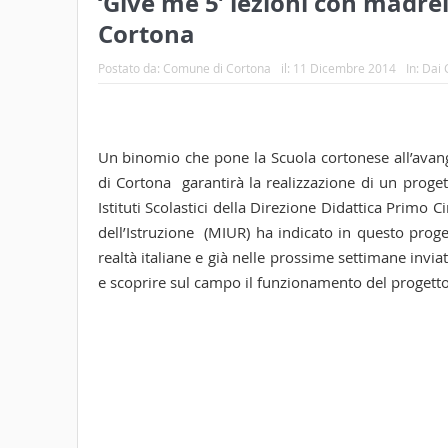
‘Give me 5’ lezioni con madre
Cortona
Postato da:
Comune di Cortona
il:
11 Dicembre 2014
In:
Dai 
Un binomio che pone la Scuola cortonese all’avangu
di Cortona garantirà la realizzazione di un proget
Istituti Scolastici della Direzione Didattica Primo C
dell’Istruzione (MIUR) ha indicato in questo prog
realtà italiane e già nelle prossime settimane invia
e scoprire sul campo il funzionamento del progetto