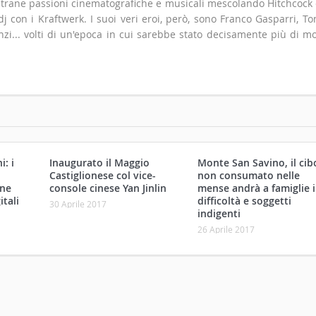
 strane passioni cinematografiche e musicali mescolando Hitchcock
 con i Kraftwerk. I suoi veri eroi, però, sono Franco Gasparri, T
zi... volti di un'epoca in cui sarebbe stato decisamente più di m
: i
Inaugurato il Maggio
Monte San Savino, il cib
Castiglionese col vice-
non consumato nelle
one
console cinese Yan Jinlin
mense andrà a famiglie 
itali
difficoltà e soggetti
30 Aprile 2017
indigenti
26 Aprile 2017