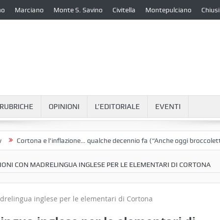
no
Marciano
Monte S. Savino
Civitella
Montepulciano
Chiusi
RUBRICHE
OPINIONI
L’EDITORIALE
EVENTI
ortona e l’inflazione… qualche decennio fa (“Anche oggi broccoletti e pat
EZIONI CON MADRELINGUA INGLESE PER LE ELEMENTARI DI CORTONA