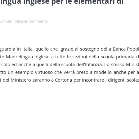
lingua inglese per le elementari di
Comuni
Nessun commento
ardia in Italia, quello che, grazie al sostegno della Banca Popo
to Madrelingua Inglese a tutte le sezioni della scuola primaria d
ircolo ed anche a quelli della scuola dell’Infanzia. Lo stesso Minis
etto un esempio virtuoso che verrà preso a modello anche per a
ti del Ministero saranno a Cortona per incontrare i dirigenti scolas
.