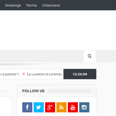
Sinalunga
Torrita
Chianciano
ate”)
La Lunetta di Lorenzo Berrettini lascia il Convento di S. Chiara 
12:24:40
FOLLOW US