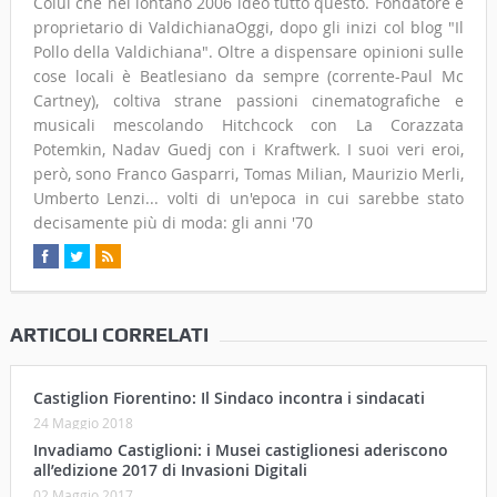
Colui che nel lontano 2006 ideò tutto questo. Fondatore e
proprietario di ValdichianaOggi, dopo gli inizi col blog "Il
Pollo della Valdichiana". Oltre a dispensare opinioni sulle
cose locali è Beatlesiano da sempre (corrente-Paul Mc
Cartney), coltiva strane passioni cinematografiche e
musicali mescolando Hitchcock con La Corazzata
Potemkin, Nadav Guedj con i Kraftwerk. I suoi veri eroi,
però, sono Franco Gasparri, Tomas Milian, Maurizio Merli,
Umberto Lenzi... volti di un'epoca in cui sarebbe stato
decisamente più di moda: gli anni '70
ARTICOLI CORRELATI
Castiglion Fiorentino: Il Sindaco incontra i sindacati
24 Maggio 2018
Invadiamo Castiglioni: i Musei castiglionesi aderiscono
all’edizione 2017 di Invasioni Digitali
02 Maggio 2017