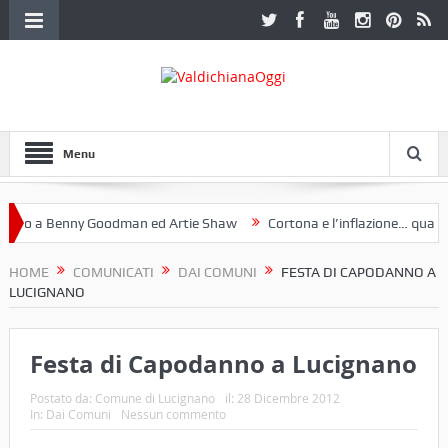
Menu
io a Benny Goodman ed Artie Shaw
Cortona e l’inflazione… qualche
 Fotoclub Etruria. Una mostra a Palazzo Ferretti a Cortona e un libro
HOME
COMUNICATI
DAI COMUNI
FESTA DI CAPODANNO A
LUCIGNANO
Festa di Capodanno a Lucignano
Postato da:
Comune di Lucignano
il:
28 Dicembre 2012
In:
Dai Comuni
Nessun commento