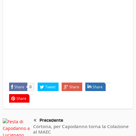
Share
Tweet
Share
Share
0
Share
Precedente
Cortona, per Capodanno torna la Colazione
al MAEC