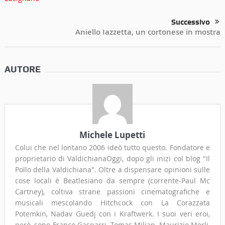
Successivo
Aniello Iazzetta, un cortonese in mostra
AUTORE
Michele Lupetti
Colui che nel lontano 2006 ideò tutto questo. Fondatore e
proprietario di ValdichianaOggi, dopo gli inizi col blog "Il
Pollo della Valdichiana". Oltre a dispensare opinioni sulle
cose locali è Beatlesiano da sempre (corrente-Paul Mc
Cartney), coltiva strane passioni cinematografiche e
musicali mescolando Hitchcock con La Corazzata
Potemkin, Nadav Guedj con i Kraftwerk. I suoi veri eroi,
però, sono Franco Gasparri, Tomas Milian, Maurizio Merli,