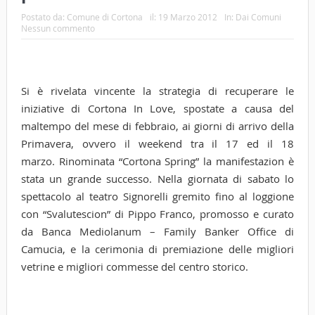
Postato da:
Comune di Cortona
il:
19 Marzo 2012
In:
Dai Comuni
Nessun commento
Si è rivelata vincente la strategia di recuperare le
iniziative di Cortona In Love, spostate a causa del
maltempo del mese di febbraio, ai giorni di arrivo della
Primavera, ovvero il weekend tra il 17 ed il 18
marzo. Rinominata “Cortona Spring” la manifestazion è
stata un grande successo. Nella giornata di sabato lo
spettacolo al teatro Signorelli gremito fino al loggione
con “Svalutescion” di Pippo Franco, promosso e curato
da Banca Mediolanum – Family Banker Office di
Camucia, e la cerimonia di premiazione delle migliori
vetrine e migliori commesse del centro storico.