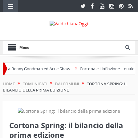
Menu
a Benny Goodman ed Artie Shaw
Cortona e l’inflazione… qualche de
toclub Etruria. Una mostra a Palazzo Ferretti a Cortona e un libro
HOME
COMUNICATI
DAI COMUNI
CORTONA SPRING: IL
BILANCIO DELLA PRIMA EDIZIONE
Cortona Spring: il bilancio della
prima edizione