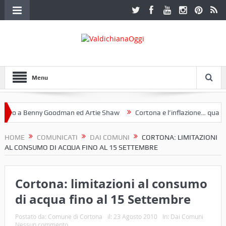
Menu
o a Benny Goodman ed Artie Shaw
Cortona e l’inflazione… qualche 
 Fotoclub Etruria. Una mostra a Palazzo Ferretti a Cortona e un libro
HOME
COMUNICATI
DAI COMUNI
CORTONA: LIMITAZIONI
AL CONSUMO DI ACQUA FINO AL 15 SETTEMBRE
Cortona: limitazioni al consumo
di acqua fino al 15 Settembre
Postato da:
Comune di Cortona
il:
23 Agosto 2010
In:
Dai Comuni
Nessun commento