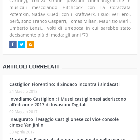
Cartney), coltiva strane passioni cinematografiche e
musicali mescolando Hitchcock con La Corazzata
Potemkin, Nadav Guedj con i Kraftwerk. I suoi veri eroi,
però, sono Franco Gasparri, Tomas Milian, Maurizio Merli,
Umberto Lenzi... volti di un'epoca in cui sarebbe stato
decisamente più di moda: gli anni '70
ARTICOLI CORRELATI
Castiglion Fiorentino: Il Sindaco incontra i sindacati
24 Maggio 2018
Invadiamo Castiglioni: i Musei castiglionesi aderiscono
all’edizione 2017 di Invasioni Digitali
02 Maggio 2017
Inaugurato il Maggio Castiglionese col vice-console
cinese Yan Jinlin
30 Aprile 2017
Monte San Savino, il cibo non consumato nelle mense