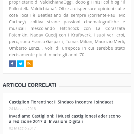
proprietario di ValdichianaOggi, dopo gli inizi col blog "Il
Pollo della Valdichiana". Oltre a dispensare opinioni sulle
cose locali è Beatlesiano da sempre (corrente-Paul Mc
Cartney), coltiva strane passioni cinematografiche e
musicali mescolando Hitchcock con La Corazzata
Potemkin, Nadav Guedj con i Kraftwerk. I suoi veri eroi,
però, sono Franco Gasparri, Tomas Milian, Maurizio Merli,
Umberto Lenzi... volti di un'epoca in cui sarebbe stato
decisamente più di moda: gli anni '70
ARTICOLI CORRELATI
Castiglion Fiorentino: Il Sindaco incontra i sindacati
24 Maggio 2018
Invadiamo Castiglioni: i Musei castiglionesi aderiscono
all’edizione 2017 di Invasioni Digitali
02 Maggio 2017