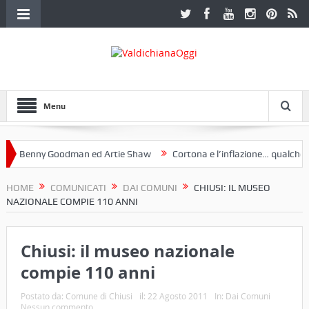
Menu
 Benny Goodman ed Artie Shaw
Cortona e l’inflazione… qualche dece
oclub Etruria. Una mostra a Palazzo Ferretti a Cortona e un libro
HOME
COMUNICATI
DAI COMUNI
CHIUSI: IL MUSEO
NAZIONALE COMPIE 110 ANNI
Chiusi: il museo nazionale
compie 110 anni
Postato da:
Comune di Chiusi
il:
22 Agosto 2011
In:
Dai Comuni
Nessun commento