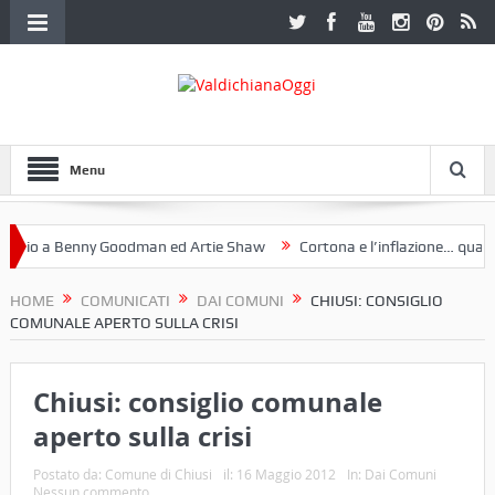
Menu
io a Benny Goodman ed Artie Shaw
Cortona e l’inflazione… qualche
l Fotoclub Etruria. Una mostra a Palazzo Ferretti a Cortona e un libro
HOME
COMUNICATI
DAI COMUNI
CHIUSI: CONSIGLIO
COMUNALE APERTO SULLA CRISI
Chiusi: consiglio comunale
aperto sulla crisi
Postato da:
Comune di Chiusi
il:
16 Maggio 2012
In:
Dai Comuni
Nessun commento