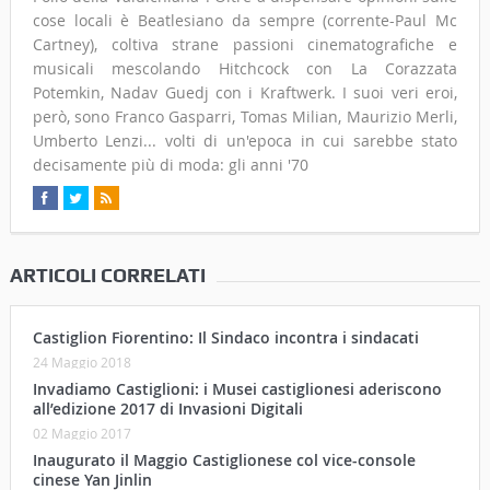
cose locali è Beatlesiano da sempre (corrente-Paul Mc
Cartney), coltiva strane passioni cinematografiche e
musicali mescolando Hitchcock con La Corazzata
Potemkin, Nadav Guedj con i Kraftwerk. I suoi veri eroi,
però, sono Franco Gasparri, Tomas Milian, Maurizio Merli,
Umberto Lenzi... volti di un'epoca in cui sarebbe stato
decisamente più di moda: gli anni '70
ARTICOLI CORRELATI
Castiglion Fiorentino: Il Sindaco incontra i sindacati
24 Maggio 2018
Invadiamo Castiglioni: i Musei castiglionesi aderiscono
all’edizione 2017 di Invasioni Digitali
02 Maggio 2017
Inaugurato il Maggio Castiglionese col vice-console
cinese Yan Jinlin