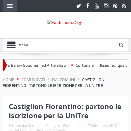
Menu
 a Benny Goodman ed Artie Shaw
Cortona e l’inflazione… qualche de
otoclub Etruria. Una mostra a Palazzo Ferretti a Cortona e un libro
HOME
COMUNICATI
DAI COMUNI
CASTIGLION
FIORENTINO: PARTONO LE ISCRIZIONE PER LA UNITRE
Castiglion Fiorentino: partono le
iscrizione per la UniTre
Postato da:
Comune di Castiglion Fiorentino
il:
17 Settembre 2010
In:
Dai Comuni
Nessun commento