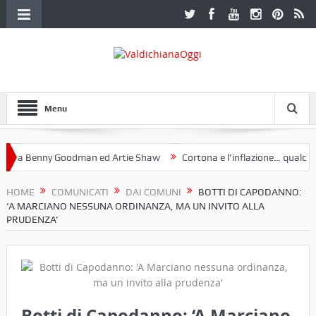
Menu
a Benny Goodman ed Artie Shaw
Cortona e l’inflazione… qualche de
otoclub Etruria. Una mostra a Palazzo Ferretti a Cortona e un libro
HOME
COMUNICATI
DAI COMUNI
BOTTI DI CAPODANNO:
‘A MARCIANO NESSUNA ORDINANZA, MA UN INVITO ALLA
PRUDENZA’
Botti di Capodanno: ‘A Marciano