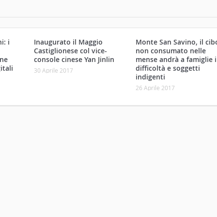
: i
Inaugurato il Maggio
Monte San Savino, il cib
Castiglionese col vice-
non consumato nelle
one
console cinese Yan Jinlin
mense andrà a famiglie 
itali
difficoltà e soggetti
30 Aprile 2017
indigenti
26 Aprile 2017