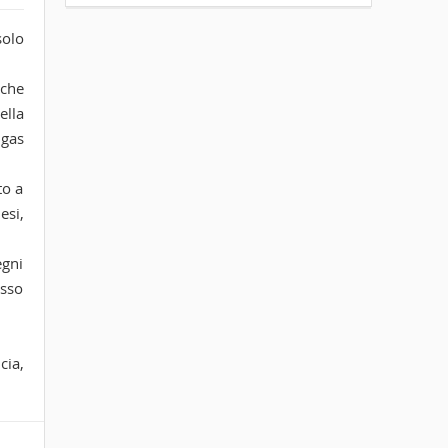
solo
 che
ella
 gas
to a
esi,
.
egni
asso
cia,