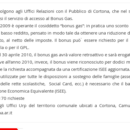
olgono agli Uffici Relazioni con il Pubblico di Cortona, che nel 
si il servizio di accesso al Bonus Gas.
2009 è operante il cosiddetto “bonus gas”: in pratica uno sconto
 a basso reddito, pensato in modo tale da ottenere una riduzione d
to, al netto delle imposte. Il bonus può ̀ essere richiesto per il
a o per il GPL.
l 30 aprile 2010, il bonus gas avrà valore retroattivo e sarà eroga
ive all’anno 2010, invece, il bonus viene riconosciuto per dodici m
 la richiesta accompagnata da una certificazione ISEE aggiornata
tilizzate per tutte le disposizioni a sostegno delle famiglie (ass
elle rette scolastiche, Social Card, ecc.) è necessario che il b
ione Economica Equivalente (ISEE).
70 richieste
gli Uffici Urp del territorio comunale ubicati a Cortona, Camu
.ar.it