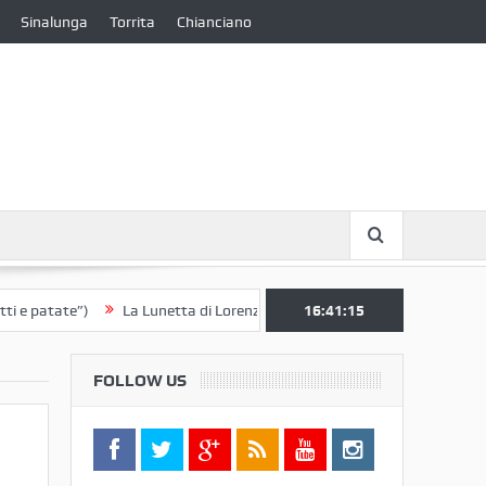
Sinalunga
Torrita
Chianciano
patate”)
La Lunetta di Lorenzo Berrettini lascia il Convento di S. Chia
16:41:16
FOLLOW US