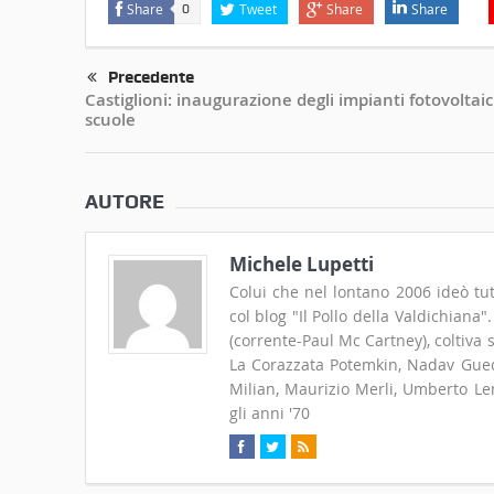
Share
Tweet
Share
Share
0
Precedente
Castiglioni: inaugurazione degli impianti fotovoltaic
scuole
AUTORE
Michele Lupetti
Colui che nel lontano 2006 ideò tut
col blog "Il Pollo della Valdichiana
(corrente-Paul Mc Cartney), coltiva
La Corazzata Potemkin, Nadav Guedj
Milian, Maurizio Merli, Umberto Len
gli anni '70