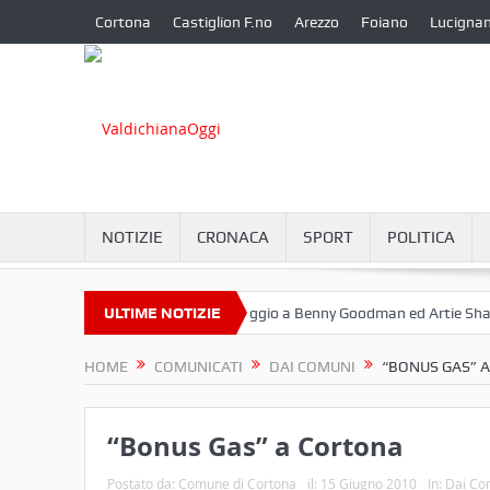
Cortona
Castiglion F.no
Arezzo
Foiano
Lucigna
NOTIZIE
CRONACA
SPORT
POLITICA
Settembre a Camucia?
ULTIME NOTIZIE
Omaggio a Benny Goodman ed Artie Shaw
HOME
COMUNICATI
DAI COMUNI
“BONUS GAS” 
“Bonus Gas” a Cortona
Postato da:
Comune di Cortona
il:
15 Giugno 2010
In:
Dai Co