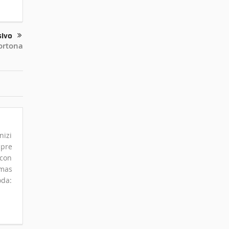
sivo
ortona
nizi
mpre
 con
omas
oda: