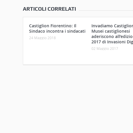
ARTICOLI CORRELATI
Castiglion Fiorentino: Il
Invadiamo Castiglioni
Sindaco incontra i sindacati
Musei castiglionesi
aderiscono all’edizi
24 Maggio 2018
2017 di Invasioni Dig
02 Maggio 2017