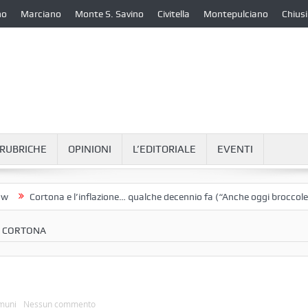
no
Marciano
Monte S. Savino
Civitella
Montepulciano
Chiusi
RUBRICHE
OPINIONI
L’EDITORIALE
EVENTI
Cortona e l’inflazione… qualche decennio fa (“Anche oggi broccoletti e 
A CORTONA
muni
Nessun commento