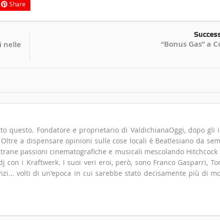
Share
Succes
“Bonus Gas” a C
i nelle
to questo. Fondatore e proprietario di ValdichianaOggi, dopo gli i
". Oltre a dispensare opinioni sulle cose locali è Beatlesiano da se
 strane passioni cinematografiche e musicali mescolando Hitchcock
 con i Kraftwerk. I suoi veri eroi, però, sono Franco Gasparri, T
zi... volti di un'epoca in cui sarebbe stato decisamente più di m