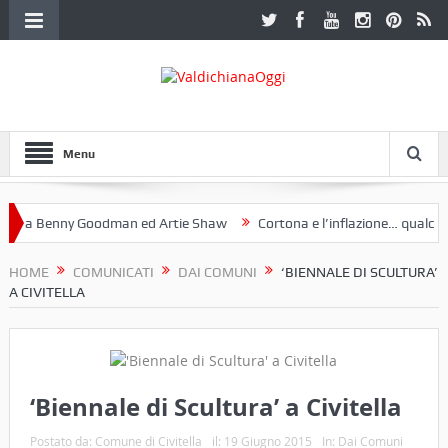
Menu
 a Benny Goodman ed Artie Shaw
Cortona e l’inflazione… qualche d
otoclub Etruria. Una mostra a Palazzo Ferretti a Cortona e un libro
HOME
COMUNICATI
DAI COMUNI
‘BIENNALE DI SCULTURA’
A CIVITELLA
‘Biennale di Scultura’ a Civitella
Postato da:
Comune di Civitella
il:
19 Giugno 2015
In:
Dai Comuni