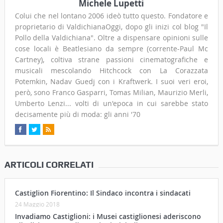
Michele Lupetti
Colui che nel lontano 2006 ideò tutto questo. Fondatore e
proprietario di ValdichianaOggi, dopo gli inizi col blog "Il
Pollo della Valdichiana". Oltre a dispensare opinioni sulle
cose locali è Beatlesiano da sempre (corrente-Paul Mc
Cartney), coltiva strane passioni cinematografiche e
musicali mescolando Hitchcock con La Corazzata
Potemkin, Nadav Guedj con i Kraftwerk. I suoi veri eroi,
però, sono Franco Gasparri, Tomas Milian, Maurizio Merli,
Umberto Lenzi... volti di un'epoca in cui sarebbe stato
decisamente più di moda: gli anni '70
ARTICOLI CORRELATI
Castiglion Fiorentino: Il Sindaco incontra i sindacati
24 Maggio 2018
Invadiamo Castiglioni: i Musei castiglionesi aderiscono