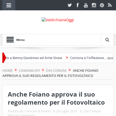
Menu
o a Benny Goodman ed Artie Shaw
Cortona e l’inflazione… qualche 
 Fotoclub Etruria. Una mostra a Palazzo Ferretti a Cortona e un libro
HOME
COMUNICATI
DAI COMUNI
ANCHE FOIANO
APPROVA IL SUO REGOLAMENTO PER IL FOTOVOLTAICO
Anche Foiano approva il suo
regolamento per il Fotovoltaico
Postato da:
Comune di Foiano
il:
29 Luglio 2010
In:
Dai Comuni
Nessun commento