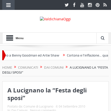
Menu
io a Benny Goodman ed Artie Shaw
Cortona e l’inflazione… qualche
 Fotoclub Etruria. Una mostra a Palazzo Ferretti a Cortona e un libro
HOME
COMUNICATI
DAI COMUNI
A LUCIGNANO LA “FESTA
DEGLI SPOSI”
A Lucignano la “Festa degli
sposi”
Postato da:
Comune di Lucignano
il:
04 Settembre 2010
In:
Dai Comuni
Nessun commento