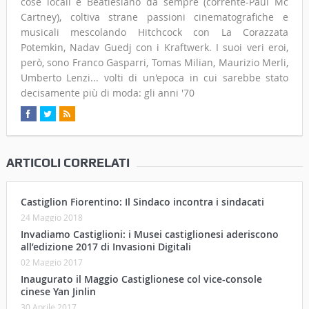
cose locali è Beatlesiano da sempre (corrente-Paul Mc
Cartney), coltiva strane passioni cinematografiche e
musicali mescolando Hitchcock con La Corazzata
Potemkin, Nadav Guedj con i Kraftwerk. I suoi veri eroi,
però, sono Franco Gasparri, Tomas Milian, Maurizio Merli,
Umberto Lenzi... volti di un'epoca in cui sarebbe stato
decisamente più di moda: gli anni '70
ARTICOLI CORRELATI
Castiglion Fiorentino: Il Sindaco incontra i sindacati
24 Maggio 2018
Invadiamo Castiglioni: i Musei castiglionesi aderiscono
all’edizione 2017 di Invasioni Digitali
02 Maggio 2017
Inaugurato il Maggio Castiglionese col vice-console
cinese Yan Jinlin
30 Aprile 2017