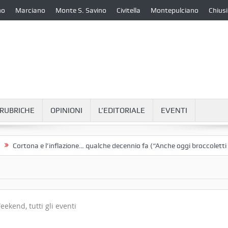
no
Marciano
Monte S. Savino
Civitella
Montepulciano
Chiusi
RUBRICHE
OPINIONI
L’EDITORIALE
EVENTI
na e l’inflazione… qualche decennio fa (“Anche oggi broccoletti e patate”