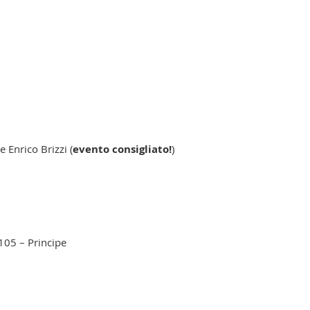
e Enrico Brizzi (
evento consigliato!
)
5 – Principe