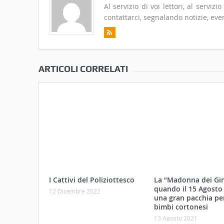
Al servizio di voi lettori, al serviz
contattarci, segnalando notizie, even
ARTICOLI CORRELATI
I Cattivi del Poliziottesco
La “Madonna dei Ging
quando il 15 Agosto
12 Dicembre 2022
una gran pacchia per
bimbi cortonesi
13 Agosto 2021