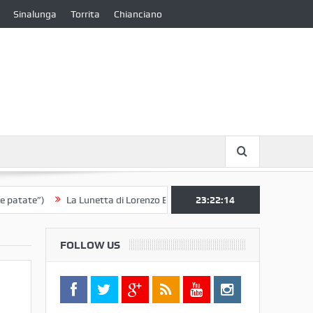
Sinalunga
Torrita
Chianciano
)
La Lunetta di Lorenzo Berrettini lascia il Convento di S. Chiara per 
23:22:15
FOLLOW US