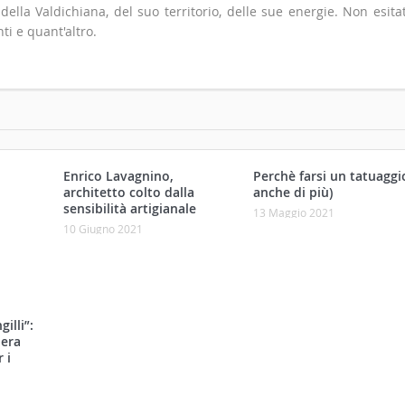
io della Valdichiana, del suo territorio, delle sue energie. Non esita
ti e quant'altro.
Enrico Lavagnino,
Perchè farsi un tatuaggi
architetto colto dalla
anche di più)
sensibilità artigianale
illi”:
13 Maggio 2021
 era
10 Giugno 2021
 i