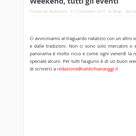
Weekend, tutti gli eventi
Postato da:
Redazione
il:
12 Dicembre 2014
In:
Blogs
Nessu
Ci avviciniamo al traguardo natalizio con un altro
e dalle tradizioni. Non ci sono solo mercatini o e
panorama è molto ricco e come ogni venerdì la nos
speciale alcuni. Per tutti l’augurio è di un buon 
di scriverci a
redazione@valdichianaoggi.it