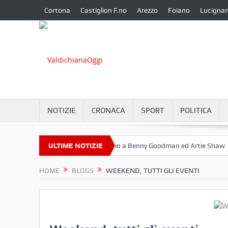
Cortona
Castiglion F.no
Arezzo
Foiano
Lucigna
NOTIZIE
CRONACA
SPORT
POLITICA
bre a Camucia?
ULTIME NOTIZIE
Omaggio a Benny Goodman ed Artie Shaw
Corto
HOME
BLOGS
WEEKEND, TUTTI GLI EVENTI