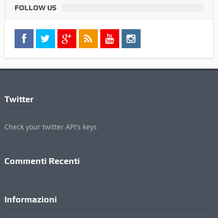
Check your twitter API's keys
Commenti Recenti
Informazioni
Contatti
Pubblicità
Privacy Policy
Cookie Policy
Credits
ValdichianaOggi - Testata giornalistica registrata al Tribunale di Arezzo (n.4, 23
Febbraio 2010) Di Michele Lupetti
Direttore Responsabile Stefano Bertini