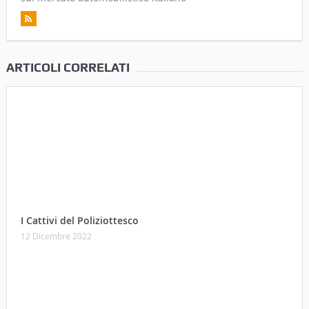
ARTICOLI CORRELATI
I Cattivi del Poliziottesco
12 Dicembre 2022
La “Madonna dei Gingilli”: quando il 15 Agosto era una
gran pacchia per i bimbi cortonesi
13 Agosto 2021
Enrico Lavagnino, architetto colto dalla sensibilità
artigianale
10 Giugno 2021
Perchè farsi un tatuaggio (o anche di più)
13 Maggio 2021