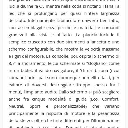
luci a diurne “a C”, mentre nella coda si notano i fanali a
led che si prolungano per quasi l’intera larghezza
dell’auto. Internamente l’abitacolo è davvero ben fatto,
con assemblaggi senza pecche e materiali e comandi
gradevoli alla vista e al tatto. La plancia include il
semplice cruscotto con due strumenti a lancetta e uno
schermo configurabile, che mostra la velocità massima
e i giri del motore. La consolle, poi, ospita lo schermo di
8,7″ a sfioramento, le cui schermate si “sfogliano” come
in un tablet: il valido navigatore, il “clima” bizona (i cui
comandi principali sono comunque pomelli e tasti, per
evitare di doversi destreggiare troppo spesso fra i
menu), l’impianto audio. Dallo schermo si può scegliere
anche fra cinque modalità di guida (Eco, Comfort,
Neutral, Sport e personalizzabile) che variano
principalmente la risposta di motore e la pesantezza
dello sterzo, oltre che tinte differenti per l’illuminazione
di ambiente e cruscotto. Davanti si viaggia molto