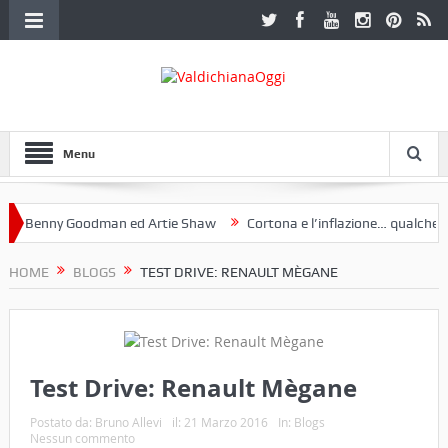
Menu
Benny Goodman ed Artie Shaw
Cortona e l’inflazione… qualche decen
club Etruria. Una mostra a Palazzo Ferretti a Cortona e un libro
HOME
BLOGS
TEST DRIVE: RENAULT MÈGANE
Test Drive: Renault Mègane
Postato da:
Bruno Allevi
il:
21 Marzo 2016
In:
Blogs
Nessun commento