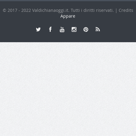
© 2017 - 2022 Valdichianaoggi.it. Tutti i diritti riservati. | Credits
Appare