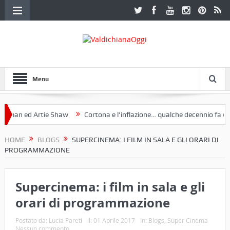
Menu
 Artie Shaw
Cortona e l’inflazione… qualche decennio fa (“Anche ogg
mostra a Palazzo Ferretti a Cortona e un libro
HOME
BLOGS
SUPERCINEMA: I FILM IN SALA E GLI ORARI DI
PROGRAMMAZIONE
Supercinema: i film in sala e gli
orari di programmazione
Postato da:
Lucia Pareti
il:
01 Aprile 2017
In:
Blogs
,
Super Cinema
Nessun commento