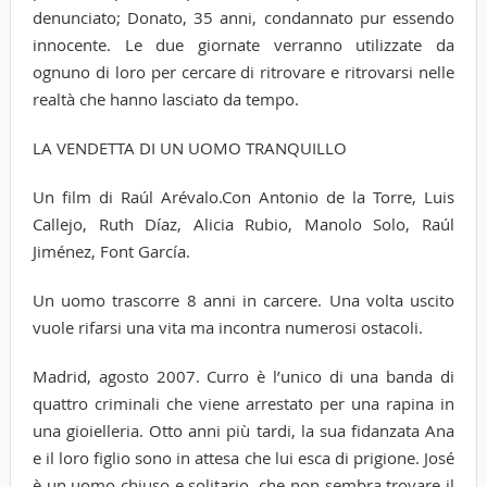
denunciato; Donato, 35 anni, condannato pur essendo
innocente. Le due giornate verranno utilizzate da
ognuno di loro per cercare di ritrovare e ritrovarsi nelle
realtà che hanno lasciato da tempo.
LA VENDETTA DI UN UOMO TRANQUILLO
Un film di Raúl Arévalo.Con Antonio de la Torre, Luis
Callejo, Ruth Díaz, Alicia Rubio, Manolo Solo, Raúl
Jiménez, Font García.
Un uomo trascorre 8 anni in carcere. Una volta uscito
vuole rifarsi una vita ma incontra numerosi ostacoli.
Madrid, agosto 2007. Curro è l’unico di una banda di
quattro criminali che viene arrestato per una rapina in
una gioielleria. Otto anni più tardi, la sua fidanzata Ana
e il loro figlio sono in attesa che lui esca di prigione. José
è un uomo chiuso e solitario, che non sembra trovare il