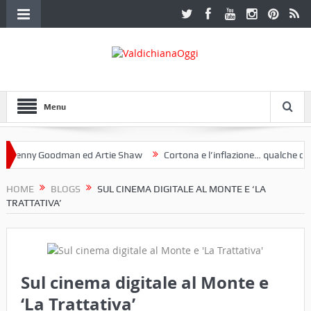
Menu
nny Goodman ed Artie Shaw
Cortona e l’inflazione… qualche decenni
b Etruria. Una mostra a Palazzo Ferretti a Cortona e un libro
HOME
BLOGS
SUL CINEMA DIGITALE AL MONTE E ‘LA
TRATTATIVA’
Sul cinema digitale al Monte e
‘La Trattativa’