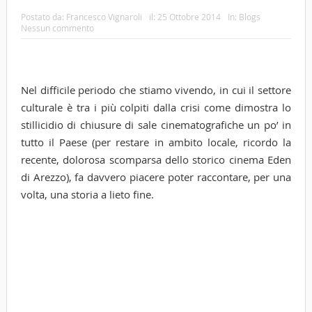
Postato da:
Francesco Vignaroli
il:
25 Ottobre 2014
In:
Blogs
Nessun commento
Nel difficile periodo che stiamo vivendo, in cui il settore
culturale è tra i più colpiti dalla crisi come dimostra lo
stillicidio di chiusure di sale cinematografiche un po’ in
tutto il Paese (per restare in ambito locale, ricordo la
recente, dolorosa scomparsa dello storico cinema Eden
di Arezzo), fa davvero piacere poter raccontare, per una
volta, una storia a lieto fine.