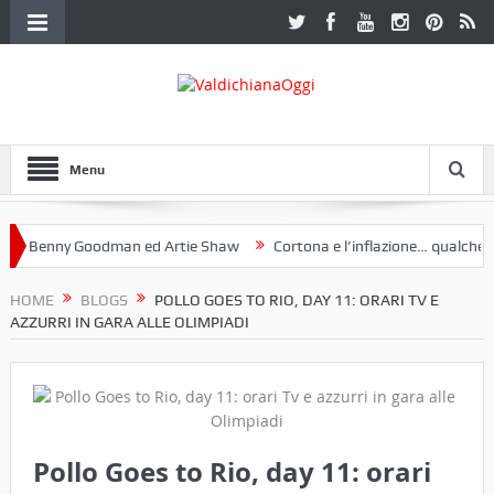
Menu
Benny Goodman ed Artie Shaw
Cortona e l’inflazione… qualche decen
club Etruria. Una mostra a Palazzo Ferretti a Cortona e un libro
HOME
BLOGS
POLLO GOES TO RIO, DAY 11: ORARI TV E
AZZURRI IN GARA ALLE OLIMPIADI
Pollo Goes to Rio, day 11: orari