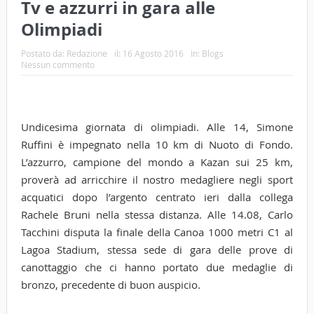
Tv e azzurri in gara alle
Olimpiadi
Postato da:
Redazione
il:
16 Agosto 2016
In:
Blogs
Nessun commento
Undicesima giornata di olimpiadi. Alle 14, Simone
Ruffini è impegnato nella 10 km di Nuoto di Fondo.
L’azzurro, campione del mondo a Kazan sui 25 km,
proverà ad arricchire il nostro medagliere negli sport
acquatici dopo l’argento centrato ieri dalla collega
Rachele Bruni nella stessa distanza. Alle 14.08, Carlo
Tacchini disputa la finale della Canoa 1000 metri C1 al
Lagoa Stadium, stessa sede di gara delle prove di
canottaggio che ci hanno portato due medaglie di
bronzo, precedente di buon auspicio.