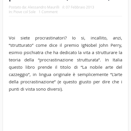
Postato da:
Alessandro Maurilli
il:
07 Febbraio 2013
In:
Piove col Sole
1 Comment
Voi siete procrastinatori? Io si, incallito, anzi,
“strutturato” come dice il premio IgNobel John Perry,
esimio psichiatra che ha dedicato la vita a strutturare la
teoria della “procrastinazione strutturata”. In Italia
questo libro prende il titolo di “La nobile arte del
cazzeggio”, in lingua originale è semplicemente “L’arte
della procrastinazione” (e questo giusto per dire che i
punti di vista sono diversi).