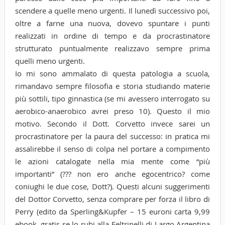
scendere a quelle meno urgenti. Il lunedì successivo poi,
oltre a farne una nuova, dovevo spuntare i punti
realizzati in ordine di tempo e da procrastinatore
strutturato puntualmente realizzavo sempre prima
quelli meno urgenti.
Io mi sono ammalato di questa patologia a scuola,
rimandavo sempre filosofia e storia studiando materie
più sottili, tipo ginnastica (se mi avessero interrogato su
aerobico-anaerobico avrei preso 10). Questo il mio
motivo. Secondo il Dott. Corvetto invece sarei un
procrastinatore per la paura del successo: in pratica mi
assalirebbe il senso di colpa nel portare a compimento
le azioni catalogate nella mia mente come “più
importanti” (??? non ero anche egocentrico? come
coniughi le due cose, Dott?). Questi alcuni suggerimenti
del Dottor Corvetto, senza comprare per forza il libro di
Perry (edito da Sperling&Kupfer – 15 euroni carta 9,99
ebook, gratis se lo rubi alla Feltrinelli di Largo Argentina