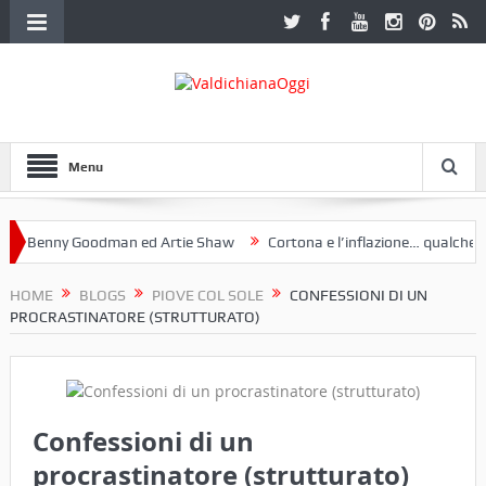
Menu
 Benny Goodman ed Artie Shaw
Cortona e l’inflazione… qualche dece
oclub Etruria. Una mostra a Palazzo Ferretti a Cortona e un libro
HOME
BLOGS
PIOVE COL SOLE
CONFESSIONI DI UN
PROCRASTINATORE (STRUTTURATO)
Confessioni di un
procrastinatore (strutturato)