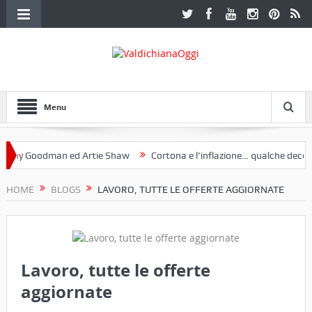
Menu
Goodman ed Artie Shaw
Cortona e l’inflazione… qualche decennio fa 
ruria. Una mostra a Palazzo Ferretti a Cortona e un libro
HOME
BLOGS
LAVORO, TUTTE LE OFFERTE AGGIORNATE
Lavoro, tutte le offerte
aggiornate