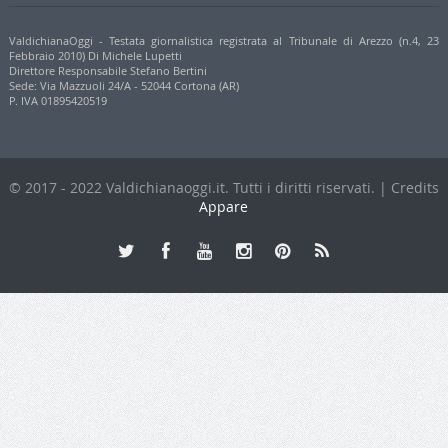
ValdichianaOggi - Testata giornalistica registrata al Tribunale di Arezzo (n.4, 23
Febbraio 2010) Di Michele Lupetti
Direttore Responsabile Stefano Bertini
Sede: Via Mazzuoli 24/A - 52044 Cortona (AR)
P. IVA 01895420519
© 2017 - 2022 Valdichianaoggi.it. Tutti i diritti riservati. | Credits
Appare