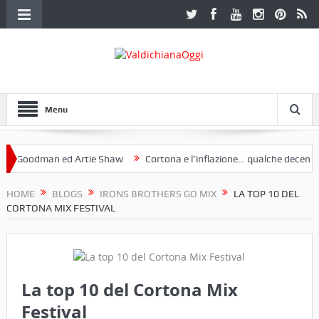
Menu
dman ed Artie Shaw
Cortona e l’inflazione… qualche decennio fa (“A
ia. Una mostra a Palazzo Ferretti a Cortona e un libro
HOME
BLOGS
IRONS BROTHERS GO MIX
LA TOP 10 DEL
CORTONA MIX FESTIVAL
La top 10 del Cortona Mix
Festival