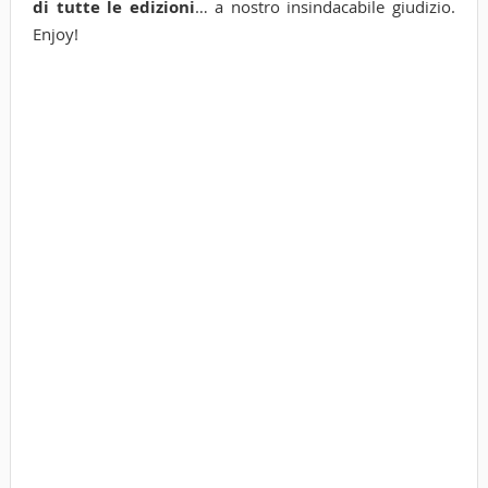
di tutte le edizioni
… a nostro insindacabile giudizio.
Enjoy!