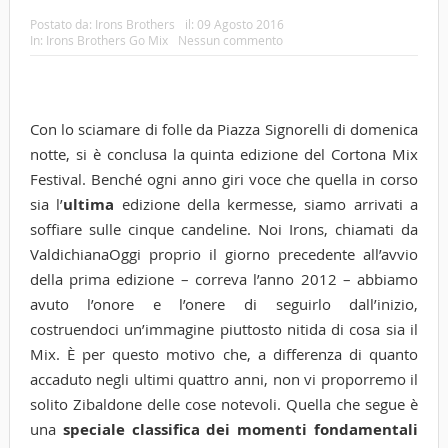
Postato da:
Irons Brothers
il:
09 Agosto 2016
In:
Irons Brothers Go Mix
Nessun commento
Con lo sciamare di folle da Piazza Signorelli di domenica
notte, si è conclusa la quinta edizione del Cortona Mix
Festival. Benché ogni anno giri voce che quella in corso
sia l’
ultima
edizione della kermesse, siamo arrivati a
soffiare sulle cinque candeline. Noi Irons, chiamati da
ValdichianaOggi proprio il giorno precedente all’avvio
della prima edizione – correva l’anno 2012 – abbiamo
avuto l’onore e l’onere di seguirlo dall’inizio,
costruendoci un’immagine piuttosto nitida di cosa sia il
Mix. È per questo motivo che, a differenza di quanto
accaduto negli ultimi quattro anni, non vi proporremo il
solito Zibaldone delle cose notevoli. Quella che segue è
una
speciale classifica dei momenti fondamentali