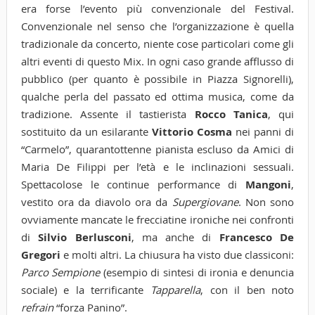
era forse l’evento più convenzionale del Festival.
Convenzionale nel senso che l’organizzazione è quella
tradizionale da concerto, niente cose particolari come gli
altri eventi di questo Mix. In ogni caso grande afflusso di
pubblico (per quanto è possibile in Piazza Signorelli),
qualche perla del passato ed ottima musica, come da
tradizione. Assente il tastierista
Rocco Tanica
, qui
sostituito da un esilarante
Vittorio Cosma
nei panni di
“Carmelo”, quarantottenne pianista escluso da Amici di
Maria De Filippi per l’età e le inclinazioni sessuali.
Spettacolose le continue performance di
Mangoni
,
vestito ora da diavolo ora da
Supergiovane
. Non sono
ovviamente mancate le frecciatine ironiche nei confronti
di
Silvio Berlusconi
, ma anche di
Francesco De
Gregori
e molti altri. La chiusura ha visto due classiconi:
Parco Sempione
(esempio di sintesi di ironia e denuncia
sociale) e la terrificante
Tapparella
, con il ben noto
refrain
“forza Panino”.