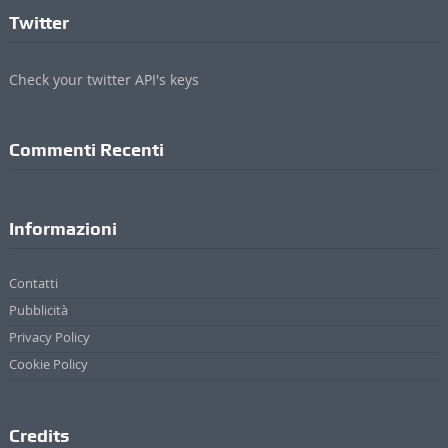
ValdichianaOggi - Testata giornalistica registrata al Tribunale di Arezzo (n.4, 23
Febbraio 2010) Di Michele Lupetti
Direttore Responsabile Stefano Bertini
Sede: Via Mazzuoli 24/A - 52044 Cortona (AR)
P. IVA 01895420519
© 2017 - 2022 Valdichianaoggi.it. Tutti i diritti riservati. | Credits
Appare