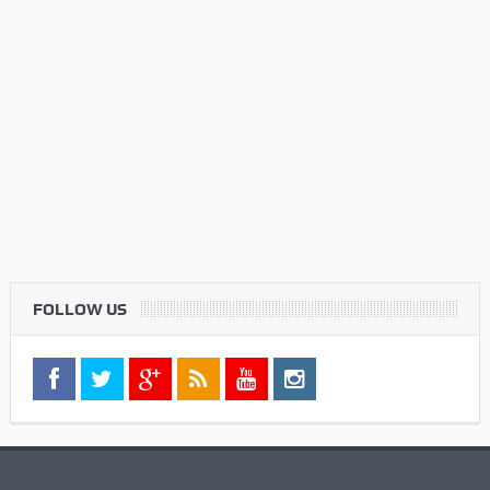
Twitter
Check your twitter API's keys
Commenti Recenti
Informazioni
Contatti
Pubblicità
Privacy Policy
Cookie Policy
Credits