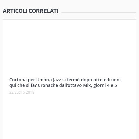
ARTICOLI CORRELATI
Cortona per Umbria Jazz si fermò dopo otto edizioni,
qui che si fa? Cronache dall’ottavo Mix, giorni 4 e 5
22 Luglio 2019
Le stelle sono tante… Cronache dall’ottavo Mix, giorno 3
20 Luglio 2019
Off the wall. Cronache dall’ottavo Mix, giorno 2
19 Luglio 2019
Il Mix è vivo e lotta insieme a noi. Cronache dall’ottavo