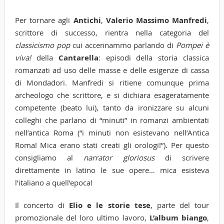
Per tornare agli
Antichi
,
Valerio Massimo Manfredi
,
scrittore di successo, rientra nella categoria del
classicismo pop
cui accennammo parlando di
Pompei è
viva!
della
Cantarella
: episodi della storia classica
romanzati ad uso delle masse e delle esigenze di cassa
di Mondadori. Manfredi si ritiene comunque prima
archeologo che scrittore, e si dichiara esageratamente
competente (beato lui), tanto da ironizzare su alcuni
colleghi che parlano di “minuti” in romanzi ambientati
nell’antica Roma (“i minuti non esistevano nell’Antica
Roma! Mica erano stati creati gli orologi!”). Per questo
consigliamo al
narrator gloriosus
di scrivere
direttamente in latino le sue opere… mica esisteva
l’italiano a quell’epoca!
Il concerto di
Elio e le storie tese
, parte del tour
promozionale del loro ultimo lavoro,
L’album biango
,