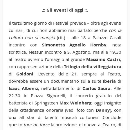
.:: Gli eventi di oggi ::.
Il terzultimo giorno di Festival prevede – oltre agli eventi
culinari, di cui non abbiamo mai parlato perché
con la
cultura non si mangia
(cit.) – alle 18 a Palazzo Casali
incontro con
Simonetta Agnello Hornby
, nota
scrittrice. Nessun incontro a S. Agostino, ma alle 19.30
al Teatro avremo l’omaggio al grande
Massimo Castri
,
con rappresentazione della
Trilogia della villeggiatura
di
Goldoni
. L’evento delle 21, sempre al Teatro,
dovrebbe essere un documentario sulla suite
Iberia
di
Isaac Albeniz
, nell’adattamento di
Carlos Saura
. Alle
22.30 in Piazza Signorelli, il concerto gratuito del
batterista di Springsteen
Max Weinberg
, oggi insignito
della cittadinanza onoraria (vedi foto con
Danny
), con
una all star di talenti musicali cortonesi. Conclude
questo
tour de force
la proiezione, di nuovo al Teatro, di