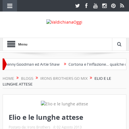
Menu
nny Goodman ed Artie Shaw
Cortona e l’inflazione… qualche decenni
ub Etruria. Una mostra a Palazzo Ferretti a Cortona e un libro
HOME
BLOGS
IRONS BROTHERS GO MIX
ELIO E LE
LUNGHE ATTESE
Elio e le lunghe attese
Postato da:
Irons Brothers
il:
02 Agosto 2013