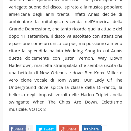
variegato suono del disco, ispirato alla musica popolare
americana degli anni trenta. Infatti Anaïs decide di
ambientare la mitologica vicenda nell’America della
Grande Depressione, che tanto ricorda quella attuale del
dopo 11 settembre. Il disco va ascoltato con attenzione
e passione come un unico corpus; ma possiamo almeno
citare la splendida ballata Wedding Song in cui Anaïs
duetta dolcemente con Justin Vernon, Way Down
Hadestown, marcetta strampalata che sembra uscita da
una bettola di New Orleans e dove Ben Knox Miller è
vero clone vocale di Tom Waits, Our Lady Of The
Underground dove spicca la classe della DiFranco, la
bellezza degli impasti vocali delle Haden Triplets nella
swingante When The Chips Are Down. Eclettismo
musicale. VOTO: 8
Share
Tweet
Share
Share
0