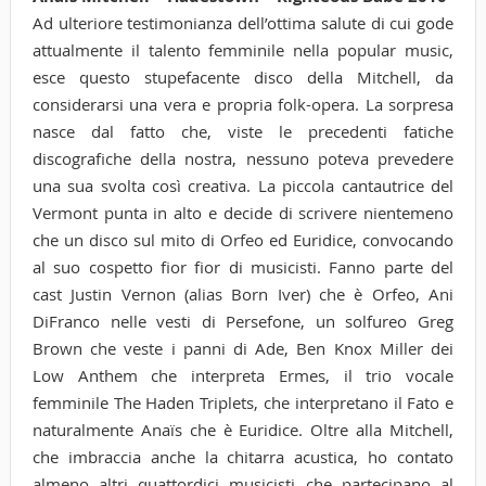
Ad ulteriore testimonianza dell’ottima salute di cui gode
attualmente il talento femminile nella popular music,
esce questo stupefacente disco della Mitchell, da
considerarsi una vera e propria folk-opera. La sorpresa
nasce dal fatto che, viste le precedenti fatiche
discografiche della nostra, nessuno poteva prevedere
una sua svolta così creativa. La piccola cantautrice del
Vermont punta in alto e decide di scrivere nientemeno
che un disco sul mito di Orfeo ed Euridice, convocando
al suo cospetto fior fior di musicisti. Fanno parte del
cast Justin Vernon (alias Born Iver) che è Orfeo, Ani
DiFranco nelle vesti di Persefone, un solfureo Greg
Brown che veste i panni di Ade, Ben Knox Miller dei
Low Anthem che interpreta Ermes, il trio vocale
femminile The Haden Triplets, che interpretano il Fato e
naturalmente Anaïs che è Euridice. Oltre alla Mitchell,
che imbraccia anche la chitarra acustica, ho contato
almeno altri quattordici musicisti che partecipano al