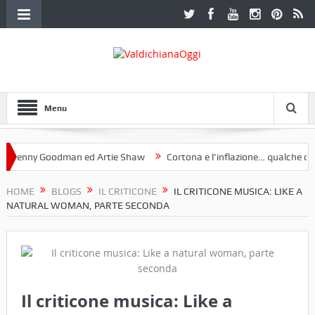
Menu
nny Goodman ed Artie Shaw
Cortona e l’inflazione… qualche decenni
ub Etruria. Una mostra a Palazzo Ferretti a Cortona e un libro
HOME
BLOGS
IL CRITICONE
IL CRITICONE MUSICA: LIKE A
NATURAL WOMAN, PARTE SECONDA
Il criticone musica: Like a