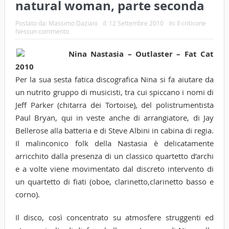
natural woman, parte seconda
Postato da:
Massimo Daziani
il:
12 Settembre 2010
In:
Il criticone
Nessun commento
Nina Nastasia – Outlaster – Fat Cat
2010
Per la sua sesta fatica discografica Nina si fa aiutare da
un nutrito gruppo di musicisti, tra cui spiccano i nomi di
Jeff Parker (chitarra dei Tortoise), del polistrumentista
Paul Bryan, qui in veste anche di arrangiatore, di Jay
Bellerose alla batteria e di Steve Albini in cabina di regia.
Il malinconico folk della Nastasia è delicatamente
arricchito dalla presenza di un classico quartetto d’archi
e a volte viene movimentato dal discreto intervento di
un quartetto di fiati (oboe, clarinetto,clarinetto basso e
corno).
Il disco, così concentrato su atmosfere struggenti ed