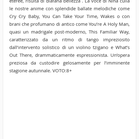
eteree, risulta di diafana bellezza . La voce di Nina culla
le nostre anime con splendide ballate melodiche come
Cry Cry Baby, You Can Take Your Time, Wakes o con
brani che profumano di antico come You’re A Holy Man,
quasi un madrigale post-moderno, This Familiar Way,
caratterizzato da un ritmo di tango impreziosito
dall’intervento solistico di un violino tzigano e What’s
Out There, drammaticamente espressionista. Un’opera
preziosa da custodire gelosamente per l’imminente
stagione autunnale. VOTO:8+