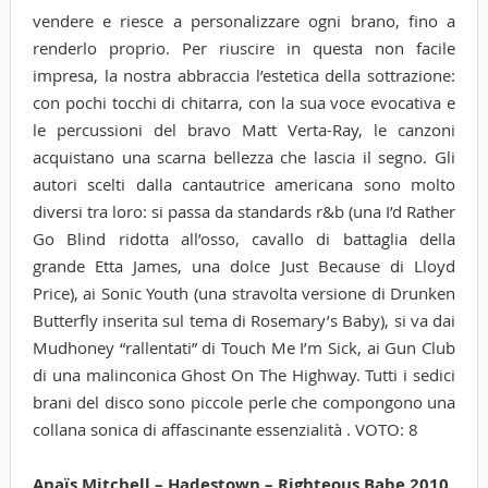
vendere e riesce a personalizzare ogni brano, fino a
renderlo proprio. Per riuscire in questa non facile
impresa, la nostra abbraccia l’estetica della sottrazione:
con pochi tocchi di chitarra, con la sua voce evocativa e
le percussioni del bravo Matt Verta-Ray, le canzoni
acquistano una scarna bellezza che lascia il segno. Gli
autori scelti dalla cantautrice americana sono molto
diversi tra loro: si passa da standards r&b (una I’d Rather
Go Blind ridotta all’osso, cavallo di battaglia della
grande Etta James, una dolce Just Because di Lloyd
Price), ai Sonic Youth (una stravolta versione di Drunken
Butterfly inserita sul tema di Rosemary’s Baby), si va dai
Mudhoney “rallentati” di Touch Me I’m Sick, ai Gun Club
di una malinconica Ghost On The Highway. Tutti i sedici
brani del disco sono piccole perle che compongono una
collana sonica di affascinante essenzialità . VOTO: 8
Anaïs Mitchell – Hadestown – Righteous Babe 2010