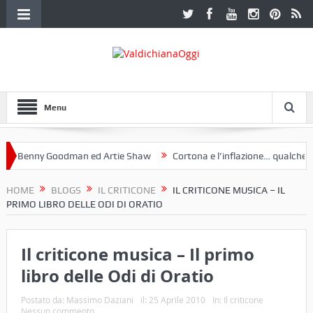
Menu
Benny Goodman ed Artie Shaw
Cortona e l’inflazione… qualche decen
club Etruria. Una mostra a Palazzo Ferretti a Cortona e un libro
HOME
BLOGS
IL CRITICONE
IL CRITICONE MUSICA – IL
PRIMO LIBRO DELLE ODI DI ORATIO
Il criticone musica – Il primo
libro delle Odi di Oratio
Postato da:
Massimo Daziani
il:
25 Aprile 2010
In:
Il criticone
Nessun commento