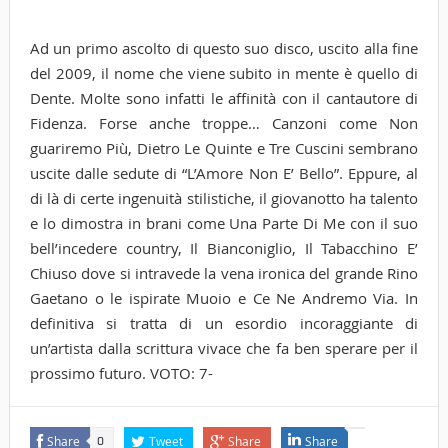
Ad un primo ascolto di questo suo disco, uscito alla fine
del 2009, il nome che viene subito in mente è quello di
Dente. Molte sono infatti le affinità con il cantautore di
Fidenza. Forse anche troppe… Canzoni come Non
guariremo Più, Dietro Le Quinte e Tre Cuscini sembrano
uscite dalle sedute di “L’Amore Non E’ Bello”. Eppure, al
di là di certe ingenuità stilistiche, il giovanotto ha talento
e lo dimostra in brani come Una Parte Di Me con il suo
bell’incedere country, Il Bianconiglio, Il Tabacchino E’
Chiuso dove si intravede la vena ironica del grande Rino
Gaetano o le ispirate Muoio e Ce Ne Andremo Via. In
definitiva si tratta di un esordio incoraggiante di
un’artista dalla scrittura vivace che fa ben sperare per il
prossimo futuro. VOTO: 7-
Share
Tweet
Share
Share
0