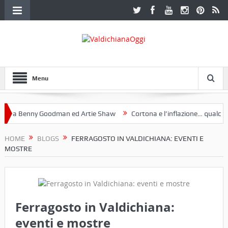
Menu
a Benny Goodman ed Artie Shaw
Cortona e l’inflazione… qualche de
toclub Etruria. Una mostra a Palazzo Ferretti a Cortona e un libro
HOME
BLOGS
FERRAGOSTO IN VALDICHIANA: EVENTI E
MOSTRE
Ferragosto in Valdichiana:
eventi e mostre