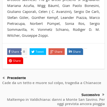
Mariana Acuña, Wigg Bäuml, Gian Paolo Bonesini,
Giuliano Caporali, Celen ( C. Avanzini), Sergio De Carli,
Stefan Göler, Günther Kempf, Leander Piazza, Marco
Pietracupa, Norbert Pümpel, Sonia Ros, Sergio
Sommavilla, H. Vonmetz Schiano, Rüdiger D. M.
Witcher, Giuseppe Zoppi.
Share
Tweet
Share
Share
0
Share
Precedente
Cade da un tetto e muore sul colpo, tragedia a Chianacce
Successivo
Maltempo in Valdichiana: danni a Monte San Savino. Per
oggi prevista ancora pioggia