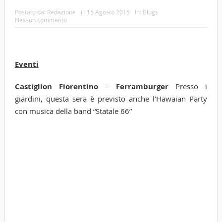
Postato da:
Redazione
il:
15 Agosto 2015
In:
Blogs
Nessun commento
Eventi
Castiglion Fiorentino
–
Ferramburger
Presso i
giardini, questa sera è previsto anche l’Hawaian Party
con musica della band “Statale 66”