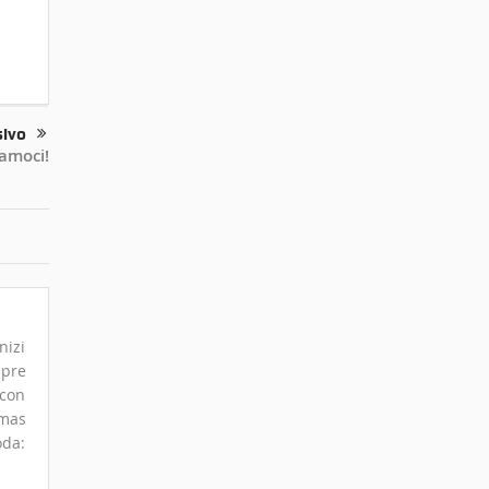
sivo
amoci!
nizi
mpre
 con
omas
oda: