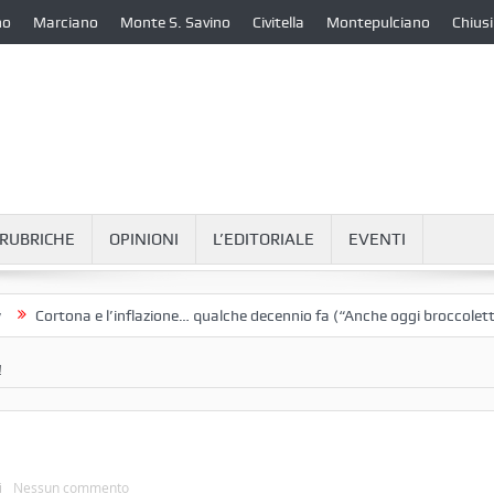
no
Marciano
Monte S. Savino
Civitella
Montepulciano
Chiusi
RUBRICHE
OPINIONI
L’EDITORIALE
EVENTI
rtona e l’inflazione… qualche decennio fa (“Anche oggi broccoletti e pata
!
i
Nessun commento