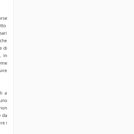
orse
etto
eari
nche
e di
. In
ieme
uire
li a
 uno
 non
e da
re i