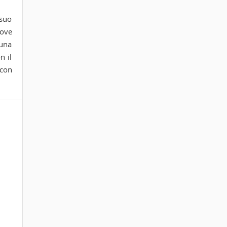
 suo
uove
 una
n il
 con