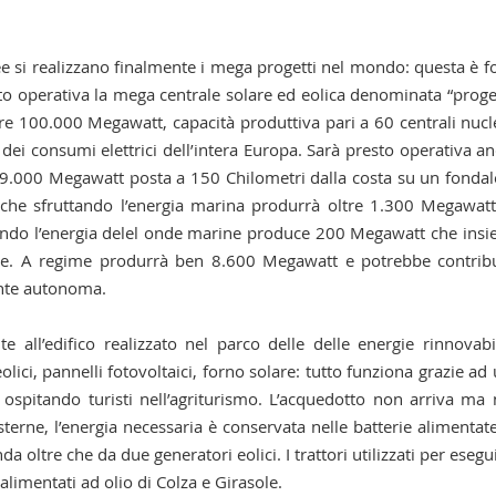
ee si realizzano finalmente i mega progetti nel mondo: questa è f
esto operativa la mega centrale solare ed eolica denominata “prog
rre 100.000 Megawatt, capacità produttiva pari a 60 centrali nucl
ei consumi elettrici dell’intera Europa. Sarà presto operativa a
a 9.000 Megawatt posta a 150 Chilometri dalla costa su un fondal
 che sfruttando l’energia marina produrrà oltre 1.300 Megawatt
ttando l’energia delel onde marine produce 200 Megawatt che ins
ione. A regime produrrà ben 8.600 Megawatt e potrebbe contrib
ente autonoma.
all’edifico realizzato nel parco delle delle energie rinnovabi
olici, pannelli fotovoltaici, forno solare: tutto funziona grazie ad
ne ospitando turisti nell’agriturismo. L’acquedotto non arriva ma
terne, l’energia necessaria è conservata nelle batterie alimentat
a oltre che da due generatori eolici. I trattori utilizzati per esegui
alimentati ad olio di Colza e Girasole.