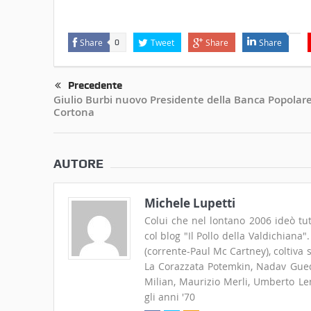
Share
Tweet
Share
Share
0
Precedente
Giulio Burbi nuovo Presidente della Banca Popolare
Cortona
AUTORE
Michele Lupetti
Colui che nel lontano 2006 ideò tut
col blog "Il Pollo della Valdichiana
(corrente-Paul Mc Cartney), coltiva
La Corazzata Potemkin, Nadav Guedj
Milian, Maurizio Merli, Umberto Len
gli anni '70