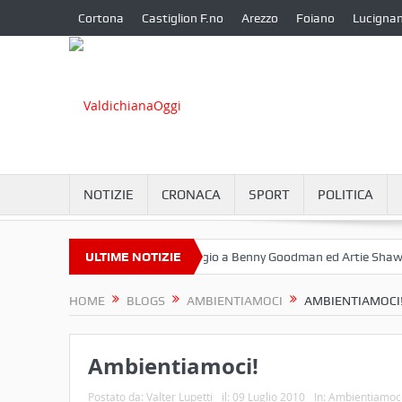
Cortona
Castiglion F.no
Arezzo
Foiano
Lucigna
NOTIZIE
CRONACA
SPORT
POLITICA
tembre a Camucia?
ULTIME NOTIZIE
Omaggio a Benny Goodman ed Artie Shaw
Co
HOME
BLOGS
AMBIENTIAMOCI
AMBIENTIAMOCI
Ambientiamoci!
Postato da:
Valter Lupetti
il:
09 Luglio 2010
In:
Ambientiamoc