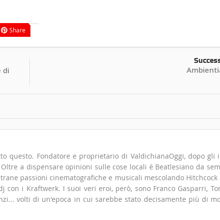
Share
Succes
Ambienti
 di
to questo. Fondatore e proprietario di ValdichianaOggi, dopo gli i
". Oltre a dispensare opinioni sulle cose locali è Beatlesiano da se
 strane passioni cinematografiche e musicali mescolando Hitchcock
 con i Kraftwerk. I suoi veri eroi, però, sono Franco Gasparri, T
zi... volti di un'epoca in cui sarebbe stato decisamente più di m