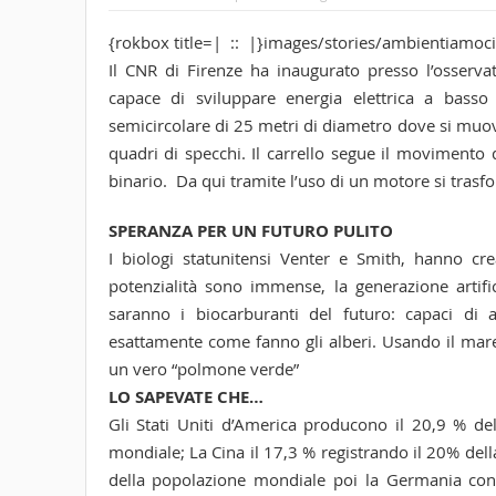
{rokbox title=| :: |}images/stories/ambientiamoci
Il CNR di Firenze ha inaugurato presso l’osservat
capace di sviluppare energia elettrica a basso 
semicircolare di 25 metri di diametro dove si muove
quadri di specchi. Il carrello segue il movimento 
binario. Da qui tramite l’uso di un motore si trasfor
SPERANZA PER UN FUTURO PULITO
I biologi statunitensi Venter e Smith, hanno cre
potenzialità sono immense, la generazione artifi
saranno i biocarburanti del futuro: capaci di 
esattamente come fanno gli alberi. Usando il mare
un vero “polmone verde”
LO SAPEVATE CHE…
Gli Stati Uniti d’America producono il 20,9 % del
mondiale; La Cina il 17,3 % registrando il 20% dell
della popolazione mondiale poi la Germania con il