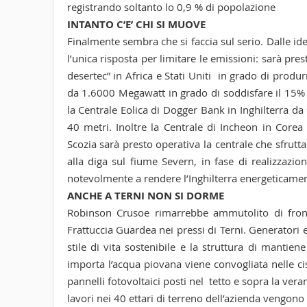
registrando soltanto lo 0,9 % di popolazione
INTANTO C’E’ CHI SI MUOVE
Finalmente sembra che si faccia sul serio. Dalle id
l’unica risposta per limitare le emissioni: sarà pr
desertec” in Africa e Stati Uniti in grado di produ
da 1.6000 Megawatt in grado di soddisfare il 15% d
la Centrale Eolica di Dogger Bank in Inghilterra d
40 metri. Inoltre la Centrale di Incheon in Corea
Scozia sarà presto operativa la centrale che sfru
alla diga sul fiume Severn, in fase di realizzaz
notevolmente a rendere l’Inghilterra energeticam
ANCHE A TERNI NON SI DORME
Robinson Crusoe rimarrebbe ammutolito di fronte 
Frattuccia Guardea nei pressi di Terni. Generatori e
stile di vita sostenibile e la struttura di mantie
importa l’acqua piovana viene convogliata nelle cis
pannelli fotovoltaici posti nel tetto e sopra la verand
lavori nei 40 ettari di terreno dell’azienda vengono 