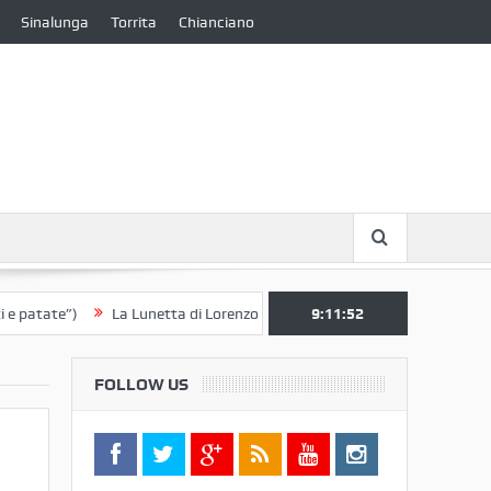
Sinalunga
Torrita
Chianciano
te”)
La Lunetta di Lorenzo Berrettini lascia il Convento di S. Chiara p
9:11:52
FOLLOW US