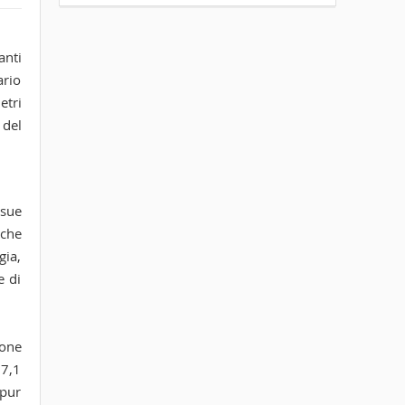
anti
ario
etri
 del
 sue
 che
gia,
e di
ione
17,1
 pur