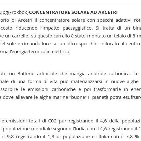
.jpg{/rokbox}
CONCENTRATORE SOLARE AD ARCETRI
orio di Arcetri il concentratore solare con specchi adattivi rot
costo riducendo l’impatto paesaggistico. Si tratta di un bin
 un carrello; su questo carrello è stato montato un telaio di 8 m
del sole e rimanda luce su un altro specchio collocato al centro
ma l’energia termica in elettrica.
ato un Batterio artificiale che mangia anidride carbonica. Le
ciale di una forma di vita può materializzarsi in nuove alghe
assorbire le emissioni carboniche e poi trasformarle in ener
 dove allevare le alghe marine “buone” il pianetà potra esufruir
le emissioni totali di C02 pur registrando il 4,6 della popolaz
a popolazione mondiale seguono l’India con il 4,6 registrando il 
 9,8 registrando il 1,3 di popolazione e l’Italia con il 7,8 %