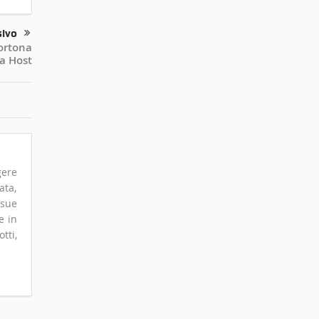
sivo
ortona
a Host
gere
ata,
 sue
e in
tti,