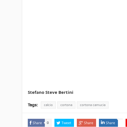
Stefano Steve Bertini
Tags:
calcio
cortona
cortona camucia
Share
Tweet
Share
Share
0