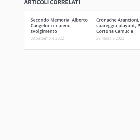
ARTICOLI CORRELATI
Secondo Memorial Alberto
Cronache Arancioni,
Cangeloni in pieno
spareggio playout, P
svolgimento
Cortona Camucia
03 Settembre 2022
29 Maggio 2022