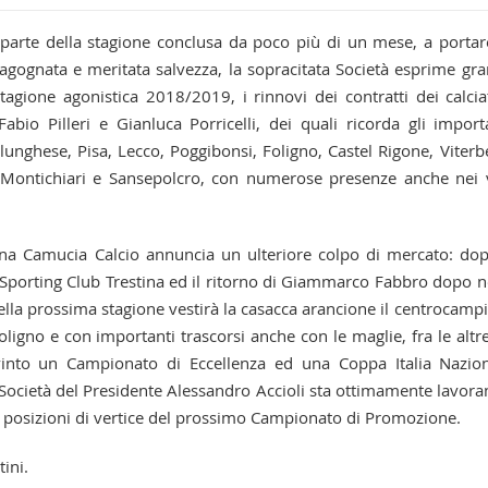
parte della stagione conclusa da poco più di un mese, a portar
gognata e meritata salvezza, la sopracitata Società esprime gr
tagione agonistica 2018/2019, i rinnovi dei contratti dei calcia
abio Pilleri e Gianluca Porricelli, dei quali ricorda gli import
nalunghese, Pisa, Lecco, Poggibonsi, Foligno, Castel Rigone, Viterb
, Montichiari e Sansepolcro, con numerose presenze anche nei 
na Camucia Calcio annuncia un ulteriore colpo di mercato: dop
Sporting Club Trestina ed il ritorno di Giammarco Fabbro dopo 
 nella prossima stagione vestirà la casacca arancione il centrocampi
igno e con importanti trascorsi anche con le maglie, fra le altre
 vinto un Campionato di Eccellenza ed una Coppa Italia Nazio
 Società del Presidente Alessandro Accioli sta ottimamente lavor
le posizioni di vertice del prossimo Campionato di Promozione.
ini.