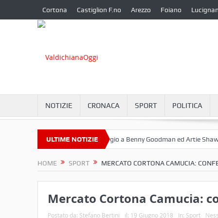
Cortona
Castiglion F.no
Arezzo
Foiano
Lucigna
NOTIZIE
CRONACA
SPORT
POLITICA
ttembre a Camucia?
ULTIME NOTIZIE
Omaggio a Benny Goodman ed Artie Shaw
C
HOME
SPORT
MERCATO CORTONA CAMUCIA: CONFE
Mercato Cortona Camucia: co
Postato da:
Stefano Bertini
il:
19 Giugno 2018
In:
Sport
Nes