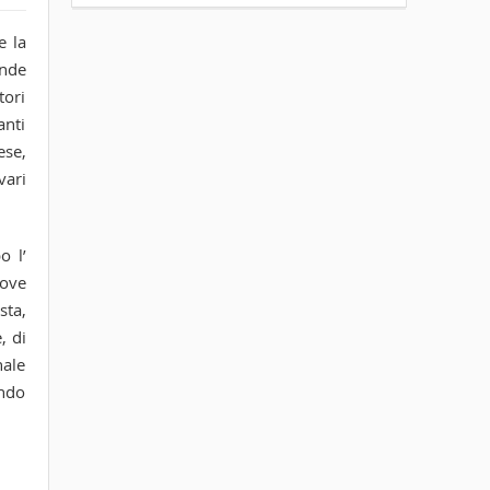
e la
ande
tori
anti
ese,
vari
o l’
nove
sta,
, di
nale
ando