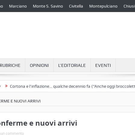
no
Marciano
Monte S. Savino
Civitella
Montepulciano
Chiusi
RUBRICHE
OPINIONI
L’EDITORIALE
EVENTI
ortona e l’inflazione… qualche decennio fa (“Anche oggi broccoletti e pat
RME E NUOVI ARRIVI
nferme e nuovi arrivi
sun commento