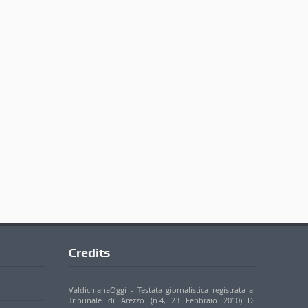
Credits
ValdichianaOggi - Testata giornalistica registrata al
Tribunale di Arezzo (n.4, 23 Febbraio 2010) Di