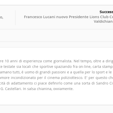
Succes
Francesco Lucani nuovo Presidente Lions Club C
o,
Valdichian
tre 10 anni di esperienza come giornalista. Nel tempo, oltre a diri
e testate sia locali che sportive spaziando fra on-line, carta stamp
iamano tutti, é uomo di grandi passioni e a quella per lo sport e le
'amore incondizionato per il cinema poliziottesco. E' per questo ch
acità di adattamento ci piace definirlo come una sorta di Sandro Cio
G. Castellari. In salsa chianina, ovviamente.