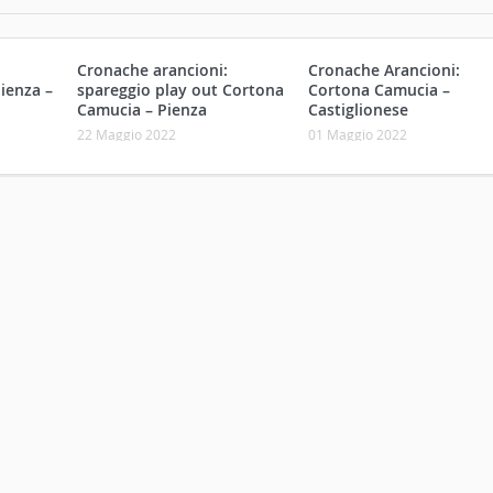
Cronache arancioni:
Cronache Arancioni:
ienza –
spareggio play out Cortona
Cortona Camucia –
Camucia – Pienza
Castiglionese
22 Maggio 2022
01 Maggio 2022