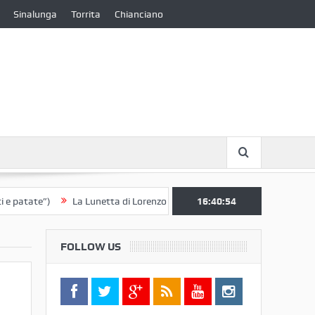
Sinalunga
Torrita
Chianciano
ate”)
La Lunetta di Lorenzo Berrettini lascia il Convento di S. Chiara 
16:40:54
FOLLOW US