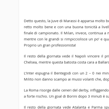
Detto questo, la Juve di Marassi è apparsa molto bu
retto molto bene e con una buona tonicità a livello
finale di campionato. Il Milan, invece, continua a
mentre con le grandi si rimpicciolisce un po’ e qu
Proprio un gran professionista!
Il resto della giornata vede il Napoli vincere il p
Chelsea, mentre questa batosta costa cara a Ballard
L’Inter espugna il Bentegodi con un 2 – 0 nei min
Milito non danno scampo ai mussi volanti che, dopo
La Roma risorge dalle ceneri del derby, infliggendo 
a forte rischio. Un goal di Borini dopo 3 minuti è su
Il resto della giornata vede Atalanta e Parma spa