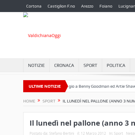
Cortona
Castiglion F.no
Arezzo
Foiano
Lucigna
NOTIZIE
CRONACA
SPORT
POLITICA
ttembre a Camucia?
ULTIME NOTIZIE
Omaggio a Benny Goodman ed Artie Shaw
Co
HOME
SPORT
IL LUNEDÌ NEL PALLONE (ANNO 3 NU
Il lunedì nel pallone (anno 3
Postato da:
Stefano Bertini
il:
12 Marzo 2012
In:
Sport
Ness