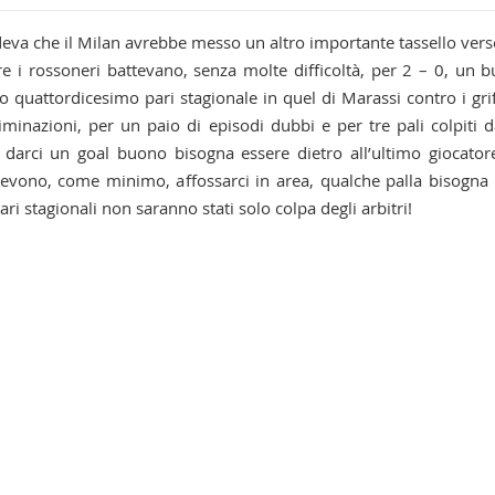
edeva che il Milan avrebbe messo un altro importante tassello vers
ntre i rossoneri battevano, senza molte difficoltà, per 2 – 0, un 
uo quattordicesimo pari stagionale in quel di Marassi contro i gri
riminazioni, per un paio di episodi dubbi e per tre pali colpiti d
arci un goal buono bisogna essere dietro all’ultimo giocator
evono, come minimo, affossarci in area, qualche palla bisogna
ri stagionali non saranno stati solo colpa degli arbitri!