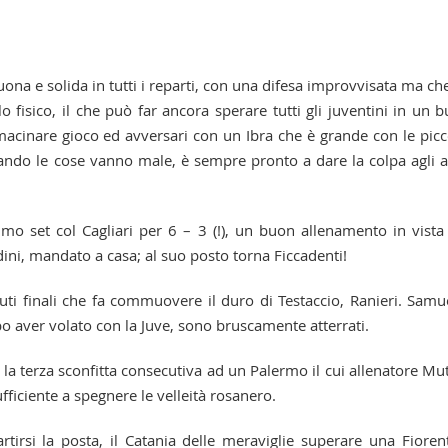
ona e solida in tutti i reparti, con una difesa improvvisata ma ch
 fisico, il che può far ancora sperare tutti gli juventini in un 
 macinare gioco ed avversari con un Ibra che è grande con le picc
ando le cose vanno male, è sempre pronto a dare la colpa agli al
rimo set col Cagliari per 6 – 3 (!), un buon allenamento in vista
ini, mandato a casa; al suo posto torna Ficcadenti!
uti finali che fa commuovere il duro di Testaccio, Ranieri. Samu
 aver volato con la Juve, sono bruscamente atterrati.
la terza sconfitta consecutiva ad un Palermo il cui allenatore Mut
fficiente a spegnere le velleità rosanero.
rtirsi la posta, il Catania delle meraviglie superare una Fioren