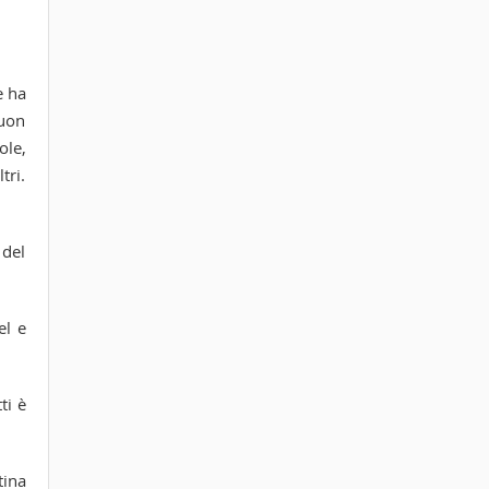
e ha
buon
ole,
tri.
 del
el e
ti è
tina