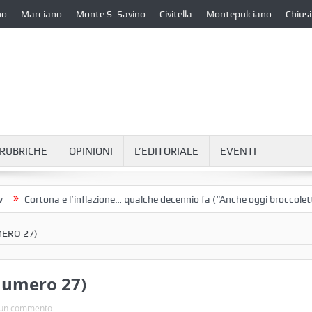
no
Marciano
Monte S. Savino
Civitella
Montepulciano
Chiusi
RUBRICHE
OPINIONI
L’EDITORIALE
EVENTI
rtona e l’inflazione… qualche decennio fa (“Anche oggi broccoletti e pat
MERO 27)
 numero 27)
un commento