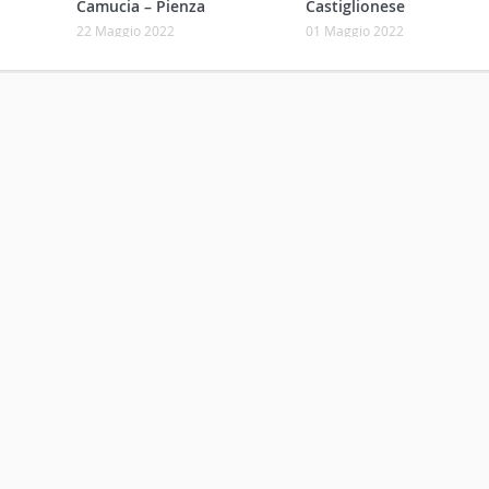
Camucia – Pienza
Castiglionese
22 Maggio 2022
01 Maggio 2022