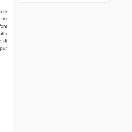
o la
buon
foni
alla
e di
 pur