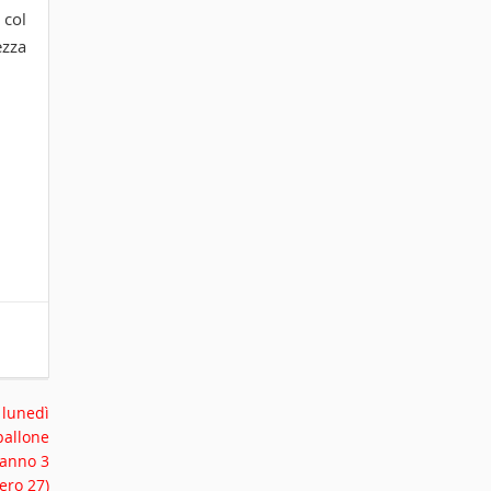
 col
ezza