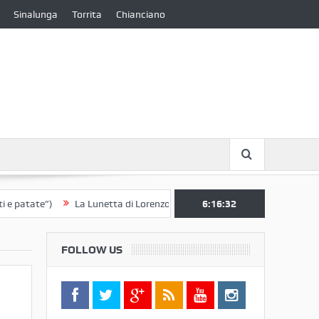
Sinalunga
Torrita
Chianciano
ate”)
La Lunetta di Lorenzo Berrettini lascia il Convento di S. Chiara 
6:16:33
FOLLOW US