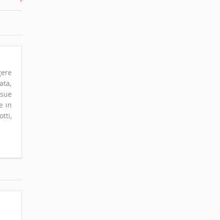
gere
ata,
 sue
e in
tti,