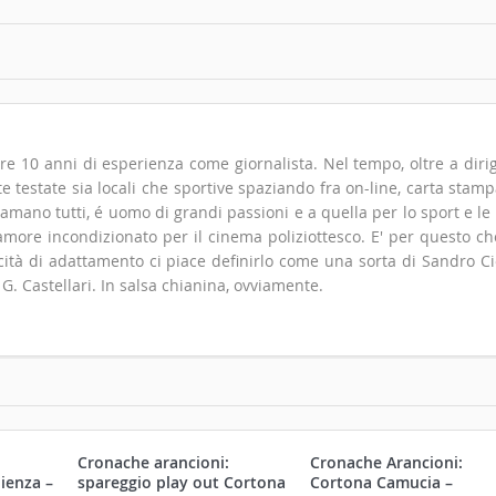
tre 10 anni di esperienza come giornalista. Nel tempo, oltre a diri
e testate sia locali che sportive spaziando fra on-line, carta stamp
iamano tutti, é uomo di grandi passioni e a quella per lo sport e le
'amore incondizionato per il cinema poliziottesco. E' per questo ch
acità di adattamento ci piace definirlo come una sorta di Sandro Cio
G. Castellari. In salsa chianina, ovviamente.
Cronache arancioni:
Cronache Arancioni:
ienza –
spareggio play out Cortona
Cortona Camucia –