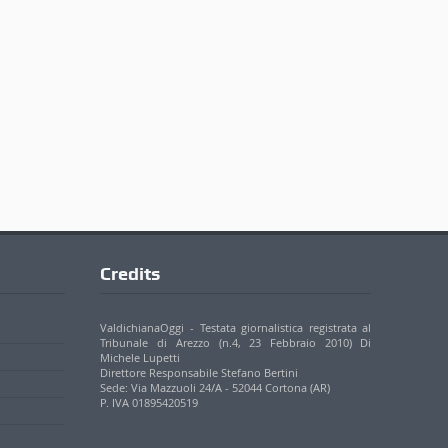
Credits
ValdichianaOggi - Testata giornalistica registrata al
Tribunale di Arezzo (n.4, 23 Febbraio 2010) Di
Michele Lupetti
Direttore Responsabile Stefano Bertini
Sede: Via Mazzuoli 24/A - 52044 Cortona (AR)
P. IVA 01895420519