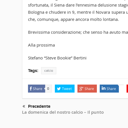
sfortunata, il Siena dare l’ennesima delusione stagio
Bologna e chiudere in 9, mentre il Novara supera u
che, comunque, appare ancora molto lontana.
Brevissima considerazione; che senso ha avuto m
Alla prossima
Stefano “Steve Bookie” Bertini
Tags:
calcio
Share
Tweet
Share
Share
0
Precedente
La domenica del nostro calcio – Il punto