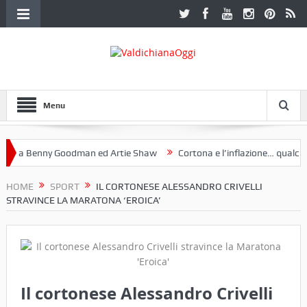
Menu
 a Benny Goodman ed Artie Shaw
Cortona e l’inflazione… qualche d
otoclub Etruria. Una mostra a Palazzo Ferretti a Cortona e un libro
HOME
SPORT
IL CORTONESE ALESSANDRO CRIVELLI
STRAVINCE LA MARATONA ‘EROICA’
Il cortonese Alessandro Crivelli