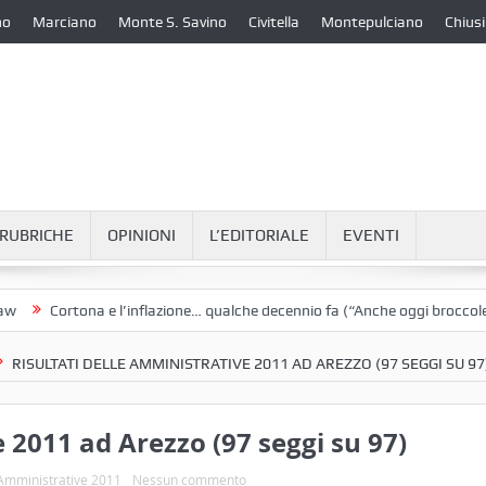
no
Marciano
Monte S. Savino
Civitella
Montepulciano
Chiusi
RUBRICHE
OPINIONI
L’EDITORIALE
EVENTI
Cortona e l’inflazione… qualche decennio fa (“Anche oggi broccoletti e
RISULTATI DELLE AMMINISTRATIVE 2011 AD AREZZO (97 SEGGI SU 97
e 2011 ad Arezzo (97 seggi su 97)
 Amministrative 2011
Nessun commento