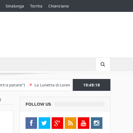
Sinalunga
Torrita
Chianciano
 patate”)
La Lunetta di Lorenzo Berrettini lascia il Convento di S. Chi
15:45:20
)
FOLLOW US