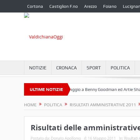
Cortona
Castiglion F.no
Arezzo
Foiano
Lucigna
NOTIZIE
CRONACA
SPORT
POLITICA
 Settembre a Camucia?
ULTIME NOTIZIE
Omaggio a Benny Goodman ed Artie Shaw
HOME
POLITICA
RISULTATI AMMINISTRATIVE 2011
Risultati delle amministrativ
Postato da:
Donato Apollonio
il:
16 Maggio 2011
In:
Risultati