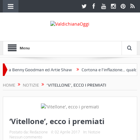
Menu
 a Benny Goodman ed Artie Shaw
Cortona e l’inflazione… qualche de
otoclub Etruria. Una mostra a Palazzo Ferretti a Cortona e un libro
HOME
NOTIZIE
‘VITELLONE’, ECCO I PREMIATI
‘Vitellone’, ecco i premiati
Postato da:
Redazione
il:
02 Aprile 2017
In:
Notizie
Nessun commento