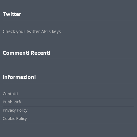
Commenti Recenti
Informazioni
Contatti
Pubblicità
Privacy Policy
Cookie Policy
Credits
ValdichianaOggi - Testata giornalistica registrata al Tribunale di Arezzo (n.4, 23
Febbraio 2010) Di Michele Lupetti
Direttore Responsabile Stefano Bertini
Sede: Via Mazzuoli 24/A - 52044 Cortona (AR)
P. IVA 01895420519