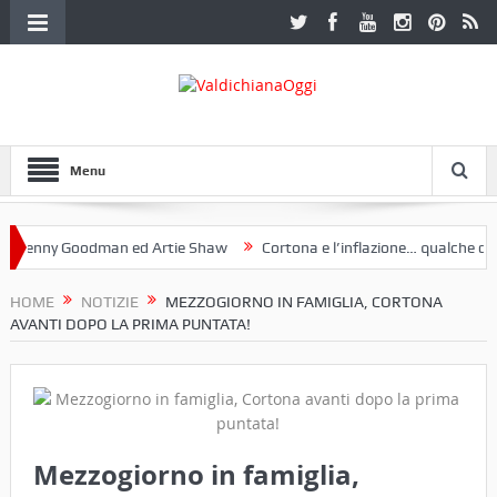
Menu
ny Goodman ed Artie Shaw
Cortona e l’inflazione… qualche decennio
b Etruria. Una mostra a Palazzo Ferretti a Cortona e un libro
HOME
NOTIZIE
MEZZOGIORNO IN FAMIGLIA, CORTONA
AVANTI DOPO LA PRIMA PUNTATA!
Mezzogiorno in famiglia,