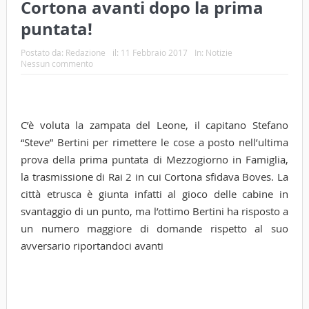
Cortona avanti dopo la prima
puntata!
Postato da:
Redazione
il:
11 Febbraio 2017
In:
Notizie
Nessun commento
C’è voluta la zampata del Leone, il capitano Stefano
“Steve” Bertini per rimettere le cose a posto nell’ultima
prova della prima puntata di Mezzogiorno in Famiglia,
la trasmissione di Rai 2 in cui Cortona sfidava Boves. La
città etrusca è giunta infatti al gioco delle cabine in
svantaggio di un punto, ma l’ottimo Bertini ha risposto a
un numero maggiore di domande rispetto al suo
avversario riportandoci avanti