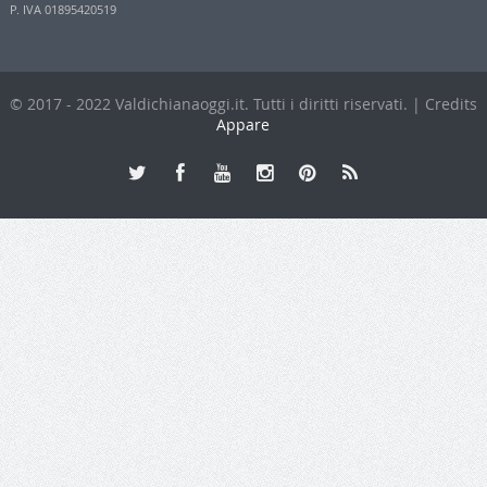
P. IVA 01895420519
© 2017 - 2022 Valdichianaoggi.it. Tutti i diritti riservati. | Credits
Appare