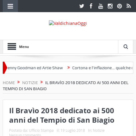
Menu
enny Goodman ed Artie Shaw
Cortona e l’inflazione… qualche decenn
lub Etruria. Una mostra a Palazzo Ferretti a Cortona e un libro
HOME
NOTIZIE
IL BRAVÌO 2018 DEDICATO AI 500 ANNI DEL
TEMPIO DI SAN BIAGIO
Il Bravìo 2018 dedicato ai 500
anni del Tempio di San Biagio
Postato da:
Ufficio Stampa
il:
19 Luglio 2018
In:
Notizie
Nessun commento