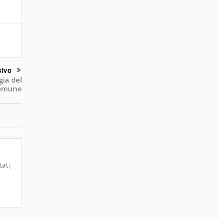
sivo
gia del
omune
ati,