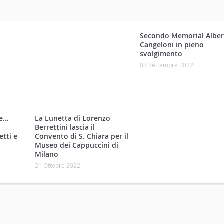
Secondo Memorial Alber
Cangeloni in pieno
svolgimento
ne…
03 Settembre 2022
etti e
La Lunetta di Lorenzo
Berrettini lascia il
Convento di S. Chiara per il
Museo dei Cappuccini di
Milano
21 Ottobre 2022