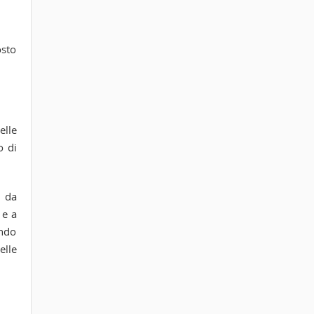
osto
elle
o di
e da
 e a
ondo
elle