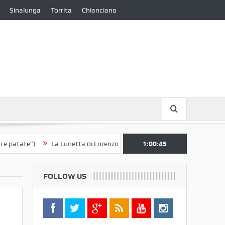
Sinalunga
Torrita
Chianciano
e”)
La Lunetta di Lorenzo Berrettini lascia il Convento di S. Chiara pe
1:00:46
FOLLOW US