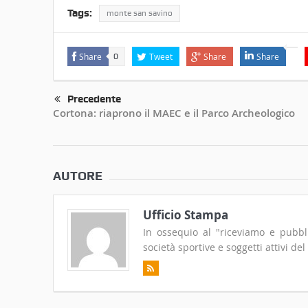
Tags:
monte san savino
Share
Tweet
Share
Share
0
Precedente
Cortona: riaprono il MAEC e il Parco Archeologico
AUTORE
Ufficio Stampa
In ossequio al "riceviamo e pubblic
società sportive e soggetti attivi del