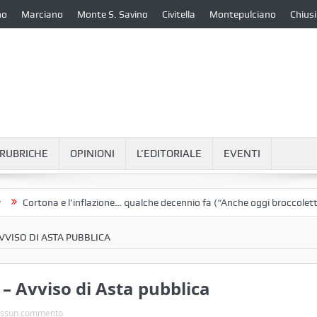
no
Marciano
Monte S. Savino
Civitella
Montepulciano
Chiusi
RUBRICHE
OPINIONI
L’EDITORIALE
EVENTI
tona e l’inflazione… qualche decennio fa (“Anche oggi broccoletti e patat
VISO DI ASTA PUBBLICA
 Avviso di Asta pubblica
ssun commento