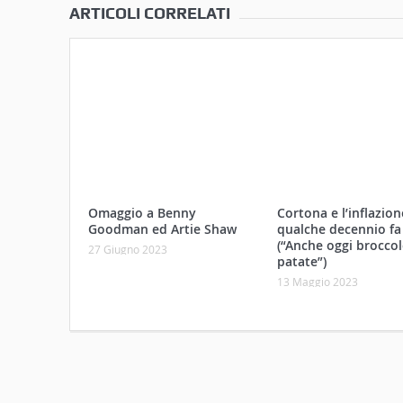
ARTICOLI CORRELATI
Omaggio a Benny
Cortona e l’inflazio
Goodman ed Artie Shaw
qualche decennio fa
(“Anche oggi broccol
27 Giugno 2023
patate”)
13 Maggio 2023